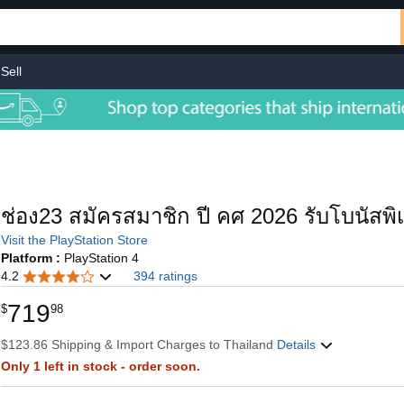
Sell
ช่อง23 สมัครสมาชิก ปี คศ 2026 รับโบนัสพิ
Visit the PlayStation Store
Platform :
PlayStation 4
4.2
394 ratings
719
$
98
$123.86 Shipping & Import Charges to Thailand
Details
Only 1 left in stock - order soon.