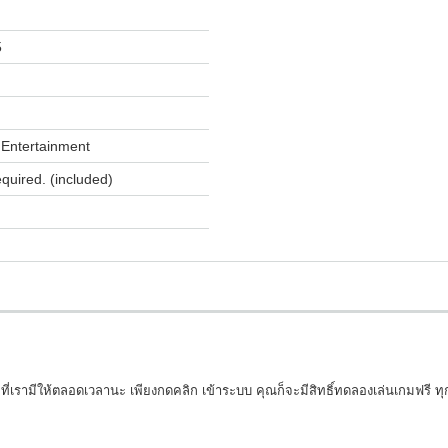
5
Entertainment
equired. (included)
ที่เรามีให้ตลอดเวลานะ เพียงกดคลิก เข้าระบบ คุณก็จะมีสิทธิ์ทดลองเล่นเกมฟรี ทุ