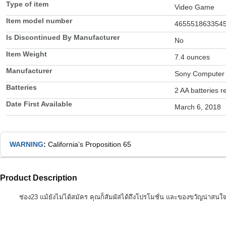
Type of item
Video Game
Item model number
465551863354
Is Discontinued By Manufacturer
No
Item Weight
7.4 ounces
Manufacturer
Sony Computer 
Batteries
2 AA batteries r
Date First Available
March 6, 2018
WARNING
:
California’s Proposition 65
Product Description
ช่อง23 แม้ยังไม่ได้สมัคร คุณก็สัมผัสได้ถึงโปรโมชั่น และของขวัญน่าสนใจ