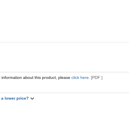
 information about this product, please
click here.
[PDF ]
t a lower price?