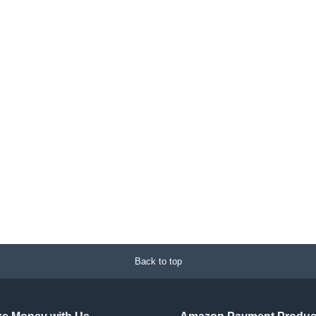
Back to top