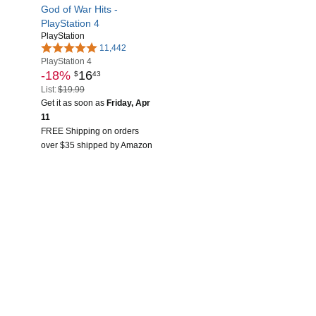
God of War Hits -
PlayStation 4
PlayStation
11,442
PlayStation 4
-18%
16
$
43
List:
$19.99
Get it as soon as
Friday, Apr
11
FREE Shipping on orders
over $35 shipped by Amazon