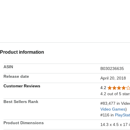
Product information
ASIN
B030236635
Release date
April 20, 2018
Customer Reviews
4.2
4.2 out of 5 star
Best Sellers Rank
#83,477 in Vid
Video Games
)
#116 in
PlaySta
Product Dimensions
14.3 x 4.5 x 17