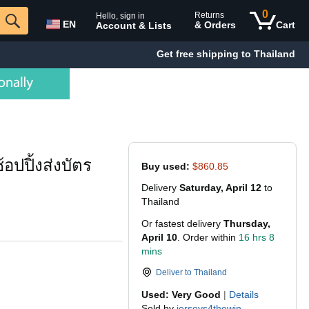
0
Returns
Hello, sign in
EN
& Orders
Cart
Account & Lists
Get free shipping to Thailand
อปปิ้งส่งบัตร
Buy used:
$860.85
Delivery
Saturday, April 12
to
Thailand
Or fastest delivery
Thursday,
April 10
. Order within
16 hrs 8
mins
Deliver to
Thailand
Used: Very Good
|
Details
Sold by
jerseys4thewin