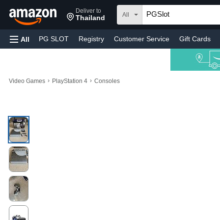
Deliver to
All
Thailand
PG SLOT
Registry
Customer Service
Gift Cards
All
›
›
Video Games
PlayStation 4
Consoles