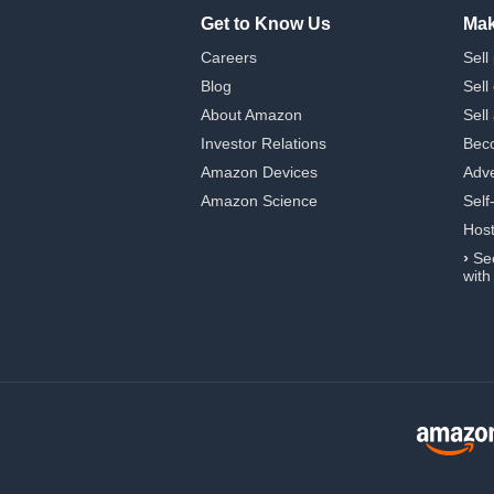
Get to Know Us
Mak
Careers
Sell
Blog
Sell
About Amazon
Sell
Investor Relations
Beco
Amazon Devices
Adve
Amazon Science
Self
Hos
›
Se
with