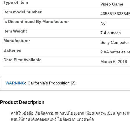
Type of item
Video Game
Item model number
465551863354
Is Discontinued By Manufacturer
No
Item Weight
7.4 ounces
Manufacturer
Sony Computer 
Batteries
2 AA batteries r
Date First Available
March 6, 2018
WARNING
:
California’s Proposition 65
Product Description
คาสิโน-มือถือ เริ่มต้นความสนุกแบบไม่ยุ่งยาก เพียงแค่ลงทะเบียน คุณจะก้
แขนให้ท่านได้ทดลองเล่นฟรี ไม่ต้องฝาก แต่อย่างใด