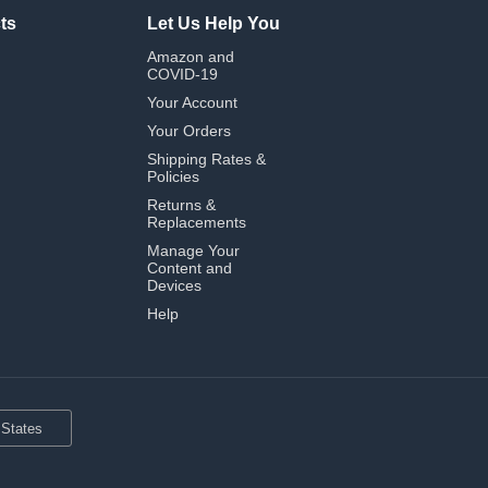
ts
Let Us Help You
Amazon and
COVID-19
Your Account
Your Orders
Shipping Rates &
Policies
Returns &
Replacements
Manage Your
Content and
Devices
Help
 States