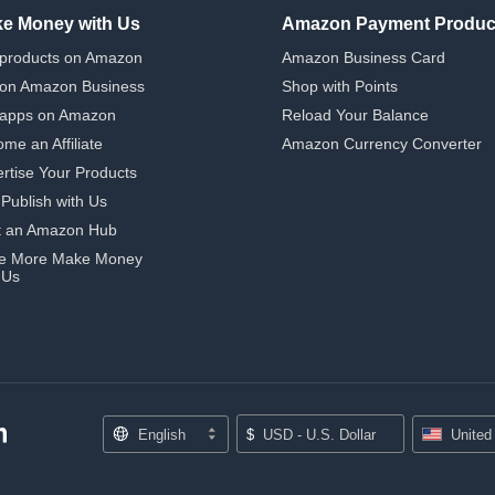
e Money with Us
Amazon Payment Produc
 products on Amazon
Amazon Business Card
 on Amazon Business
Shop with Points
 apps on Amazon
Reload Your Balance
me an Affiliate
Amazon Currency Converter
rtise Your Products
-Publish with Us
t an Amazon Hub
e More Make Money
 Us
English
$
USD - U.S. Dollar
United