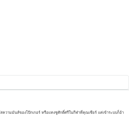
ามมันส์ของโป๊กเกอร์ หรือแทงชูศักดิ์ศรีในกีฬาที่คุณเชียร์ แค่เข้าระบบก็อ้า