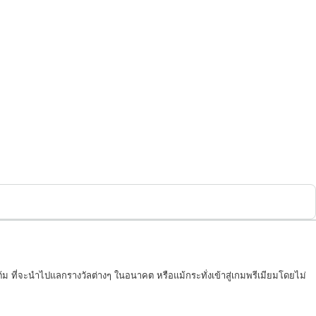
้ม ที่จะนำไปแลกรางวัลต่างๆ ในอนาคต หรือแม้กระทั่งเข้าสู่เกมพรีเมียมโดยไม่