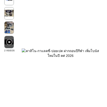
2 VIDEOS