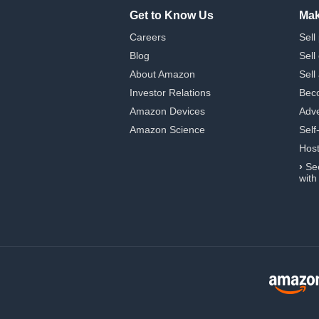
Get to Know Us
Mak
Careers
Sell
Blog
Sell
About Amazon
Sell
Investor Relations
Beco
Amazon Devices
Adve
Amazon Science
Self
Hos
›
Se
with