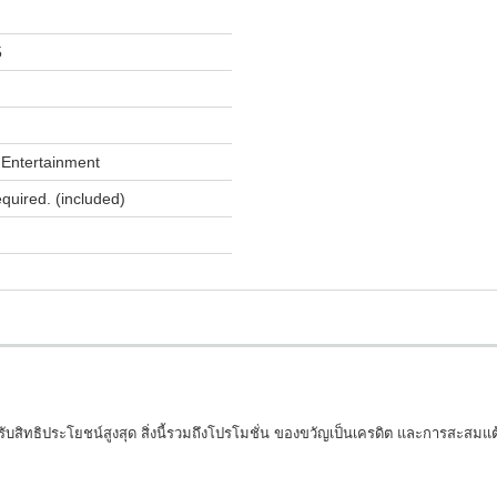
5
Entertainment
equired. (included)
ับสิทธิประโยชน์สูงสุด สิ่งนี้รวมถึงโปรโมชั่น ของขวัญเป็นเครดิต และการสะสมแต