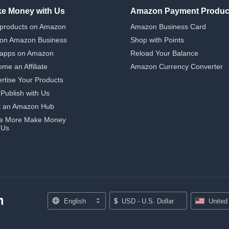
e Money with Us
Amazon Payment Produc
 products on Amazon
Amazon Business Card
 on Amazon Business
Shop with Points
 apps on Amazon
Reload Your Balance
me an Affiliate
Amazon Currency Converter
rtise Your Products
-Publish with Us
t an Amazon Hub
e More Make Money
 Us
English
$
USD - U.S. Dollar
United