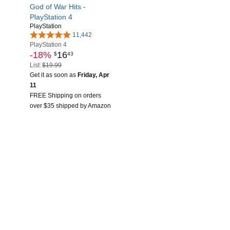
God of War Hits -
PlayStation 4
PlayStation
11,442
PlayStation 4
-18%
16
$
43
List:
$19.99
Get it as soon as
Friday, Apr
11
FREE Shipping on orders
over $35 shipped by Amazon