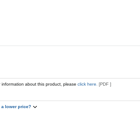
 information about this product, please
click here.
[PDF ]
t a lower price?