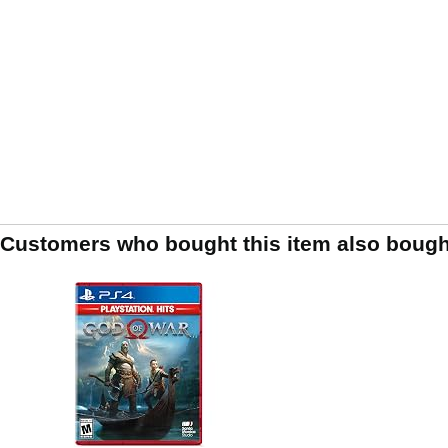
Customers who bought this item also bough