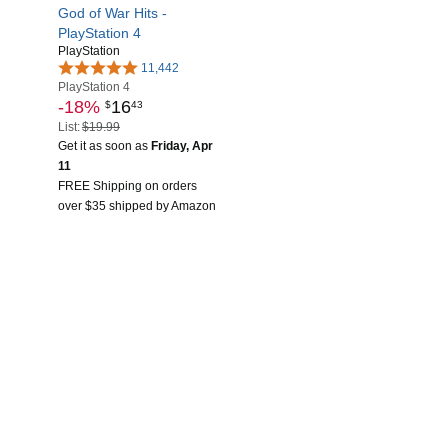
God of War Hits -
PlayStation 4
PlayStation
11,442
PlayStation 4
-18%
16
$
43
List:
$19.99
Get it as soon as
Friday, Apr
11
FREE Shipping on orders
over $35 shipped by Amazon