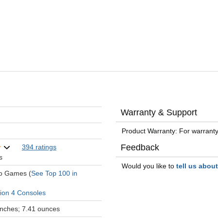
Warranty & Support
Product Warranty: For warranty
Feedback
394 ratings
s
Would you like to
tell us abou
eo Games (
See Top 100 in
tion 4 Consoles
 inches; 7.41 ounces