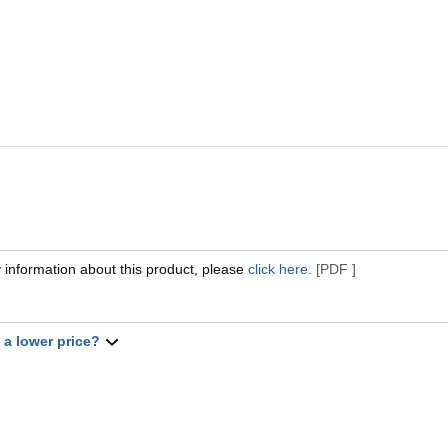
 information about this product, please
click here.
[PDF ]
t a lower price?