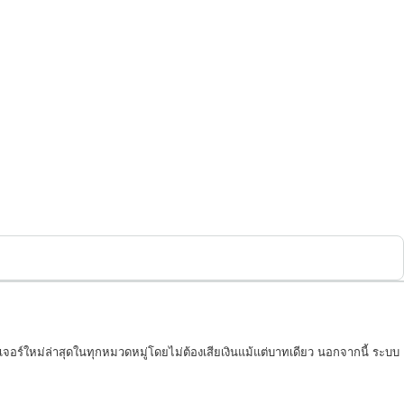
เจอร์ใหม่ล่าสุดในทุกหมวดหมู่โดยไม่ต้องเสียเงินแม้แต่บาทเดียว นอกจากนี้ ระบบ