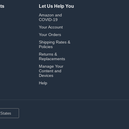
ts
Let Us Help You
Amazon and
COVID-19
Your Account
Your Orders
Shipping Rates &
Policies
Returns &
Replacements
Manage Your
Content and
Devices
Help
 States