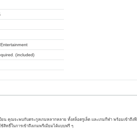
5
Entertainment
equired. (included)
เบียน คุณจะพบกับตระกูลเกมหลากหลาย ทั้งสล็อตรูเล็ต และเกมกีฬา พร้อมเข้าถึงฟี
ิทธิ์ในการเข้าถึงเกมพรีเมียมได้แบบฟรี ๆ