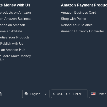
e Money with Us
Amazon Payment Produc
 products on Amazon
Amazon Business Card
 on Amazon Business
Shop with Points
 apps on Amazon
Reload Your Balance
me an Affiliate
Amazon Currency Converter
rtise Your Products
-Publish with Us
t an Amazon Hub
e More Make Money
 Us
English
$
USD - U.S. Dollar
United