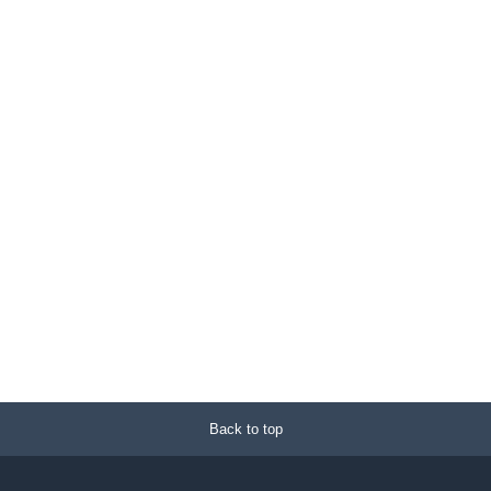
Back to top