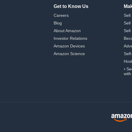
Get to Know Us
Mak
Careers
Sell
Blog
Sell
About Amazon
Sell
Investor Relations
Beco
Amazon Devices
Adve
Amazon Science
Self
Hos
›
Se
with