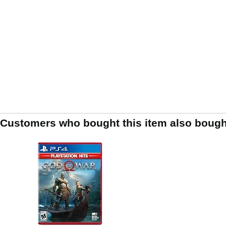
Customers who bought this item also bough