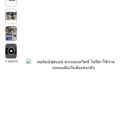
2 VIDEOS