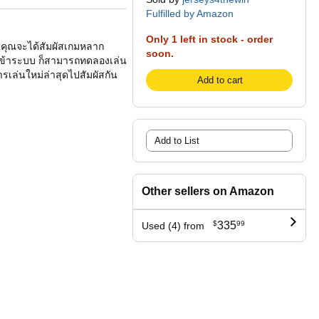
Fulfilled by Amazon
Only 1 left in stock - order
น คุณจะได้สัมผัสเกมหลาก
soon.
ค่เข้าระบบ ก็สามารถทดลองเล่น
ารเล่นใหม่ล่าสุดไปสัมผัสกัน
Add to cart
Add to List
Other sellers on Amazon
$
335
99
Used (4) from