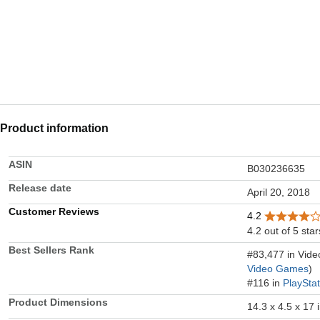
Product information
ASIN
B030236635
Release date
April 20, 2018
Customer Reviews
4.2
4.2 out of 5 star
Best Sellers Rank
#83,477 in Vid
Video Games
)
#116 in
PlaySta
Product Dimensions
14.3 x 4.5 x 17