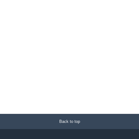
Back to top