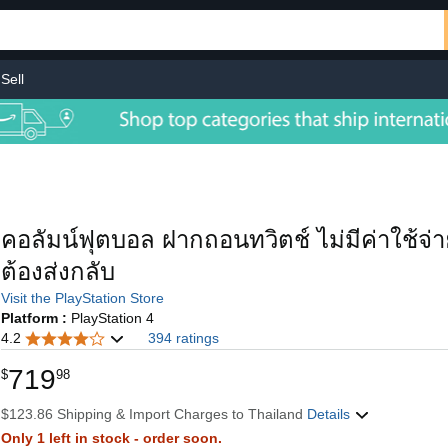
Sell
คอลัมน์ฟุตบอล ฝากถอนทวิตช์ ไม่มีค่าใช้จ่
ต้องส่งกลับ
Visit the PlayStation Store
Platform :
PlayStation 4
4.2
394 ratings
719
$
98
$123.86 Shipping & Import Charges to Thailand
Details
Only 1 left in stock - order soon.