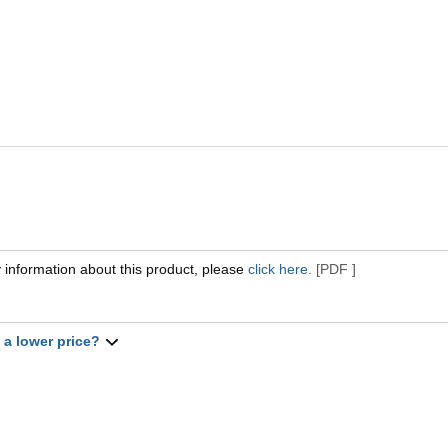
 information about this product, please
click here.
[PDF ]
t a lower price?