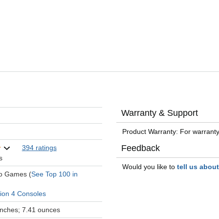
Warranty & Support
Product Warranty: For warranty
Feedback
394 ratings
s
Would you like to
tell us abou
eo Games (
See Top 100 in
tion 4 Consoles
 inches; 7.41 ounces