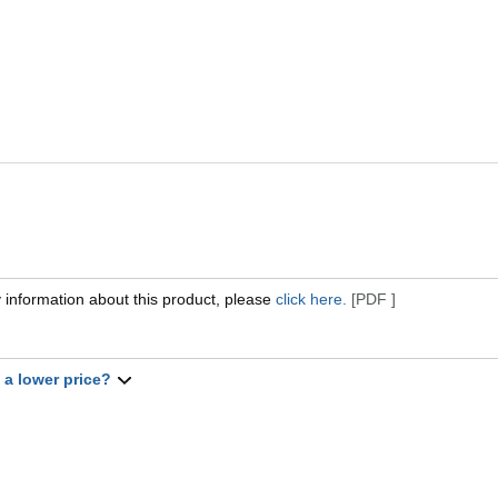
 information about this product, please
click here.
[PDF ]
t a lower price?