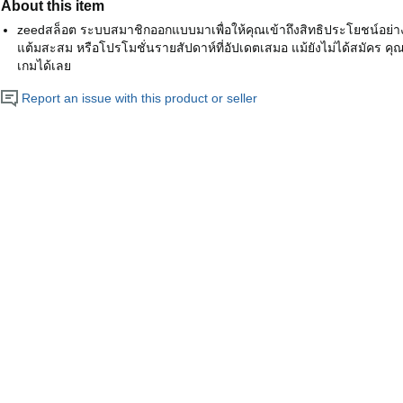
About this item
zeedสล็อต ระบบสมาชิกออกแบบมาเพื่อให้คุณเข้าถึงสิทธิประโยชน์อย่างเ
แต้มสะสม หรือโปรโมชั่นรายสัปดาห์ที่อัปเดตเสมอ แม้ยังไม่ได้สมัคร ค
เกมได้เลย
Report an issue with this product or seller