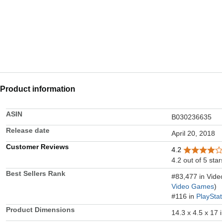
Product information
ASIN
B030236635
Release date
April 20, 2018
Customer Reviews
4.2
4.2 out of 5 star
Best Sellers Rank
#83,477 in Vid
Video Games
)
#116 in
PlaySta
Product Dimensions
14.3 x 4.5 x 17