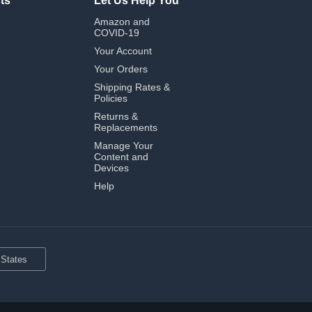
ts
Let Us Help You
Amazon and
COVID-19
Your Account
Your Orders
Shipping Rates &
Policies
Returns &
Replacements
Manage Your
Content and
Devices
Help
 States