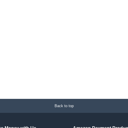
Back to top