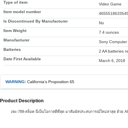
Type of item
Video Game
Item model number
465551863354
Is Discontinued By Manufacturer
No
Item Weight
7.4 ounces
Manufacturer
Sony Computer 
Batteries
2 AA batteries r
Date First Available
March 6, 2018
WARNING
:
California’s Proposition 65
Product Description
zbc-789-สล็อต นี่เป็นโอกาสดีที่สุด มาสัมผัสประสบการณ์ใหม่ล่าสุด ด้วย AP