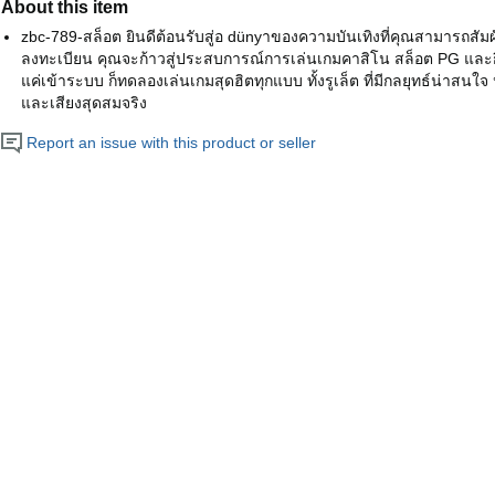
About this item
zbc-789-สล็อต ยินดีต้อนรับสู่อ dünyาของความบันเทิงที่คุณสามารถสัมผั
ลงทะเบียน คุณจะก้าวสู่ประสบการณ์การเล่นเกมคาสิโน สล็อต PG และกีฬ
แค่เข้าระบบ ก็ทดลองเล่นเกมสุดฮิตทุกแบบ ทั้งรูเล็ต ที่มีกลยุทธ์น่าสนใ
และเสียงสุดสมจริง
Report an issue with this product or seller