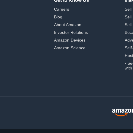
Get to Know Us
Mak
Careers
Sell
Blog
Sell
About Amazon
Sell
Investor Relations
Beco
Amazon Devices
Adve
Amazon Science
Self
Hos
›
Se
with