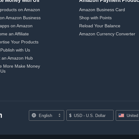
e Money with Us
Amazon Payment Produc
 products on Amazon
Amazon Business Card
 on Amazon Business
Shop with Points
 apps on Amazon
Reload Your Balance
me an Affiliate
Amazon Currency Converter
rtise Your Products
-Publish with Us
t an Amazon Hub
e More Make Money
 Us
English
$
USD - U.S. Dollar
United