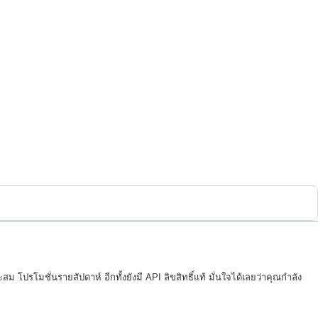
รโมชั่นรายสัปดาห์ อีกทั้งยังมี API ลิขสิทธิ์แท้ มั่นใจได้เลยว่าคุณกำลัง