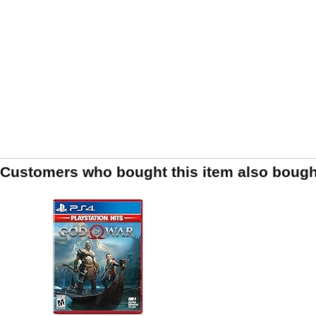
Customers who bought this item also bough