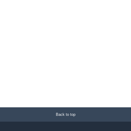
Back to top