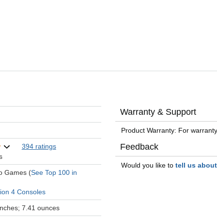
Warranty & Support
Product Warranty: For warranty
Feedback
394 ratings
s
Would you like to
tell us abou
eo Games (
See Top 100 in
tion 4 Consoles
 inches; 7.41 ounces