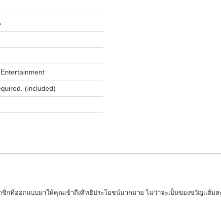
5
Entertainment
equired. (included)
กที่ออกแบบมาให้คุณเข้าถึงสิทธิประโยชน์มากมาย ไม่ว่าจะเป็นของขวัญแต้มสะสม โป