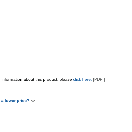
 information about this product, please
click here.
[PDF ]
t a lower price?