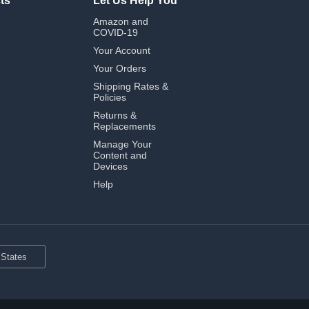
ts
Let Us Help You
Amazon and
COVID-19
Your Account
Your Orders
Shipping Rates &
Policies
Returns &
Replacements
Manage Your
Content and
Devices
Help
 States