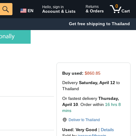
0
Returns
Hello, sign in
EN
& Orders
Cart
Account & Lists
Get free shipping to Thailand
Buy used:
$860.85
Delivery
Saturday, April 12
to
Thailand
Or fastest delivery
Thursday,
April 10
. Order within
16 hrs 8
mins
Deliver to
Thailand
Used: Very Good
|
Details
Sold by
jerseys4thewin