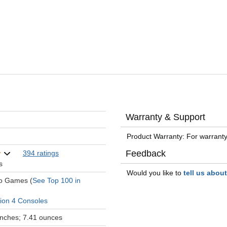
Warranty & Support
Product Warranty: For warranty
Feedback
394 ratings
s
Would you like to
tell us abou
eo Games (
See Top 100 in
tion 4 Consoles
 inches; 7.41 ounces