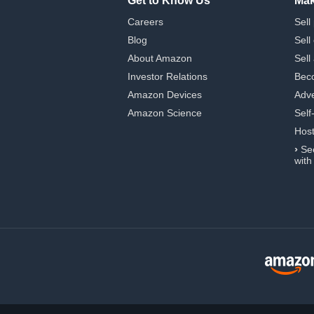
Get to Know Us
Mak
Careers
Sell
Blog
Sell
About Amazon
Sell
Investor Relations
Beco
Amazon Devices
Adve
Amazon Science
Self
Hos
›
Se
with