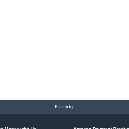
Back to top