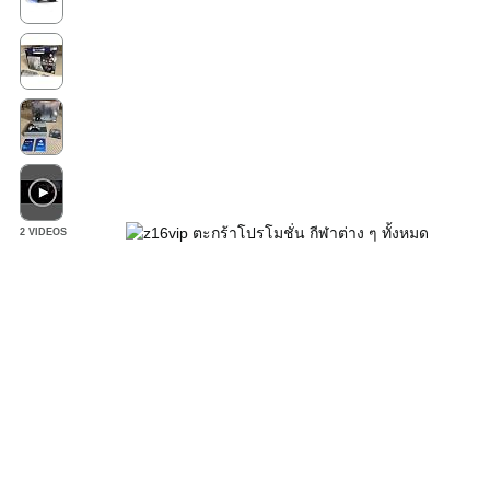
2 VIDEOS