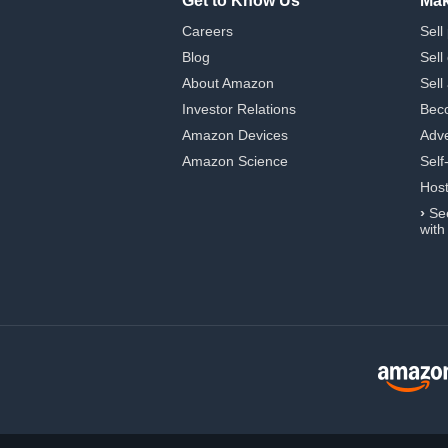
Get to Know Us
Mak
Careers
Sell
Blog
Sell
About Amazon
Sell
Investor Relations
Beco
Amazon Devices
Adve
Amazon Science
Self
Hos
›
Se
with