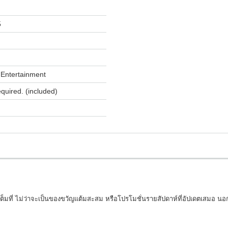
5
Entertainment
equired. (included)
เต็มที่ ไม่ว่าจะเป็นของขวัญแต้มสะสม หรือโปรโมชั่นรายสัปดาห์ที่อัปเดตเสมอ น