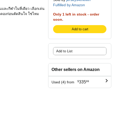
Fulfilled by Amazon
นและกีฬาในที่เดียว เลือกเล่น
กลองก่อนตัดสินใจ ใช่ไหม
Only 1 left in stock - order
soon.
Add to cart
Add to List
Other sellers on Amazon
$
335
99
Used (4) from