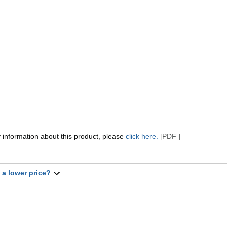
 information about this product, please
click here.
[PDF ]
t a lower price?