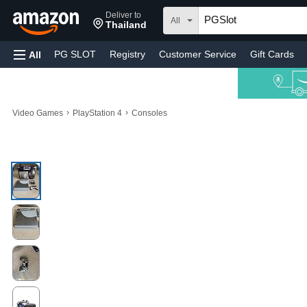
Deliver to
All
Thailand
PG SLOT
Registry
Customer Service
Gift Cards
All
›
›
Video Games
PlayStation 4
Consoles