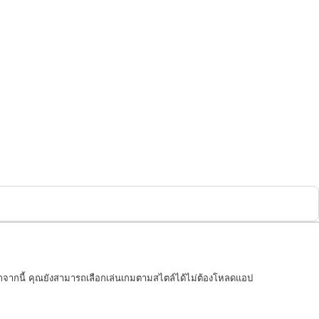
อกจากนี้ คุณยังสามารถเลือกเล่นเกมตามสไตล์ได้ไม่ต้องโหลดแอป