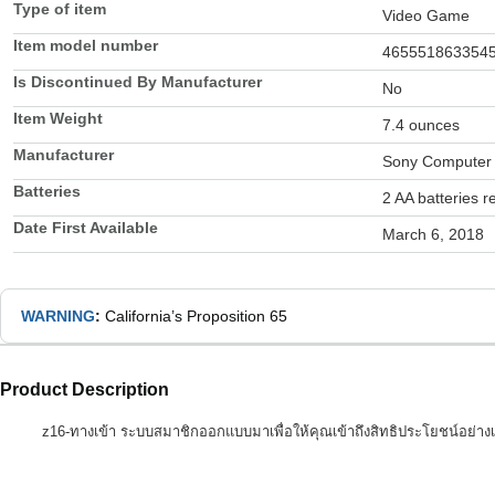
Type of item
Video Game
Item model number
465551863354
Is Discontinued By Manufacturer
No
Item Weight
7.4 ounces
Manufacturer
Sony Computer 
Batteries
2 AA batteries r
Date First Available
March 6, 2018
WARNING
:
California’s Proposition 65
Product Description
z16-ทางเข้า ระบบสมาชิกออกแบบมาเพื่อให้คุณเข้าถึงสิทธิประโยชน์อย่าง