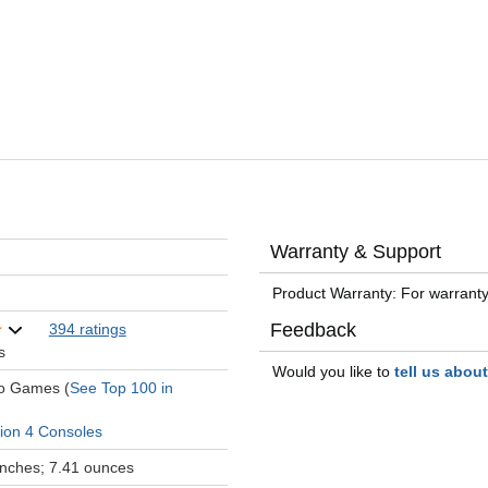
Warranty & Support
Product Warranty: For warranty
Feedback
394 ratings
s
Would you like to
tell us abou
eo Games (
See Top 100 in
tion 4 Consoles
 inches; 7.41 ounces