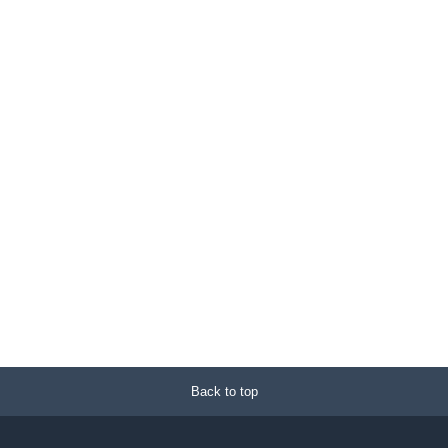
Back to top