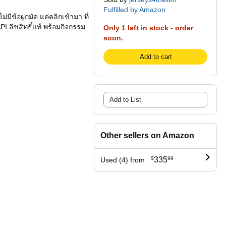
Fulfilled by Amazon
ีข้อผูกมัด แค่คลิกเข้ามา ที่
PI ลิขสิทธิ์แท้ พร้อมกิจกรรม
Only 1 left in stock - order
soon.
Add to cart
Add to List
Other sellers on Amazon
$
335
99
Used (4) from