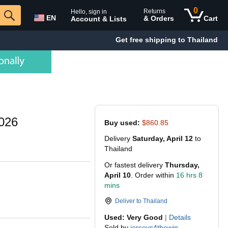
0
Returns
Hello, sign in
EN
& Orders
Cart
Account & Lists
Get free shipping to Thailand
2026
Buy used:
$860.85
Delivery
Saturday, April 12
to
Thailand
Or fastest delivery
Thursday,
April 10
. Order within
16 hrs 8
mins
Deliver to
Thailand
Used: Very Good
|
Details
Sold by
jerseys4thewin