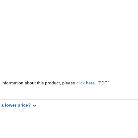
 information about this product, please
click here.
[PDF ]
t a lower price?