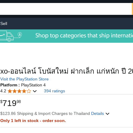
Sell
xo-ออนไลน์ โบนัสใหม่ ฝากเล็ก แก่หนัก ปี 
Visit the PlayStation Store
Platform :
PlayStation 4
4.2
394 ratings
719
$
98
$123.86 Shipping & Import Charges to Thailand
Details
Only 1 left in stock - order soon.