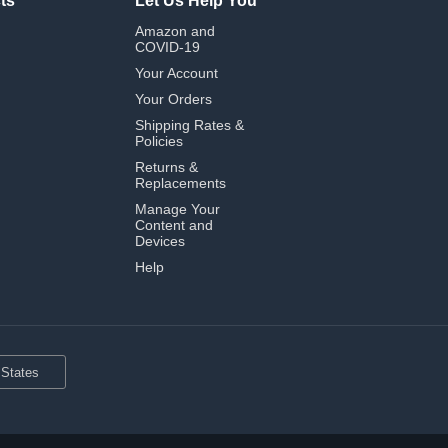
ts
Let Us Help You
Amazon and
COVID-19
Your Account
Your Orders
Shipping Rates &
Policies
Returns &
Replacements
Manage Your
Content and
Devices
Help
 States