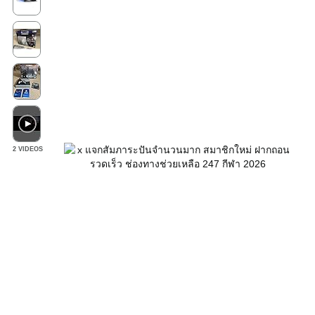
2 VIDEOS