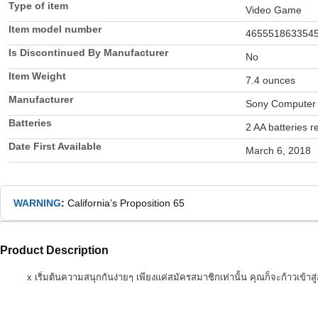
Type of item
Video Game
Item model number
465551863354
Is Discontinued By Manufacturer
No
Item Weight
7.4 ounces
Manufacturer
Sony Computer 
Batteries
2 AA batteries r
Date First Available
March 6, 2018
WARNING
:
California’s Proposition 65
Product Description
x เริ่มต้นความสนุกกันง่ายๆ เพียงแค่สมัครสมาชิกเท่านั้น คุณก็จะก้าวเข