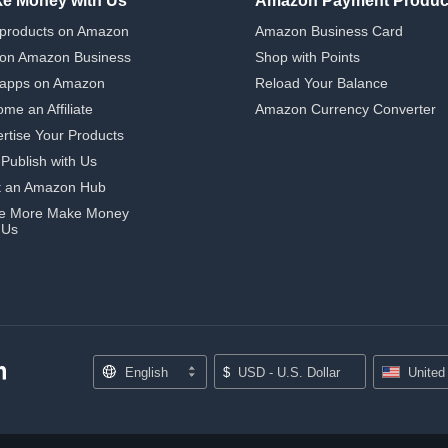
e Money with Us
Amazon Payment Produc
 products on Amazon
Amazon Business Card
 on Amazon Business
Shop with Points
 apps on Amazon
Reload Your Balance
me an Affiliate
Amazon Currency Converter
rtise Your Products
-Publish with Us
t an Amazon Hub
e More Make Money
 Us
English
$
USD - U.S. Dollar
United