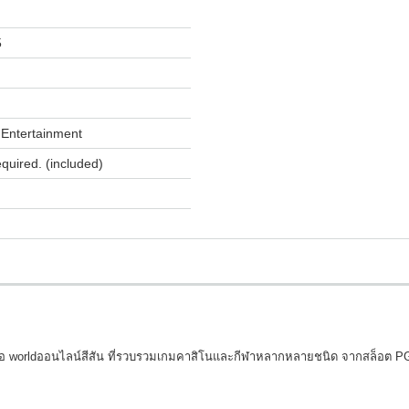
5
Entertainment
equired. (included)
้าสู่อ worldออนไลน์สีสัน ที่รวบรวมเกมคาสิโนและกีฬาหลากหลายชนิด จากสล็อต PG 