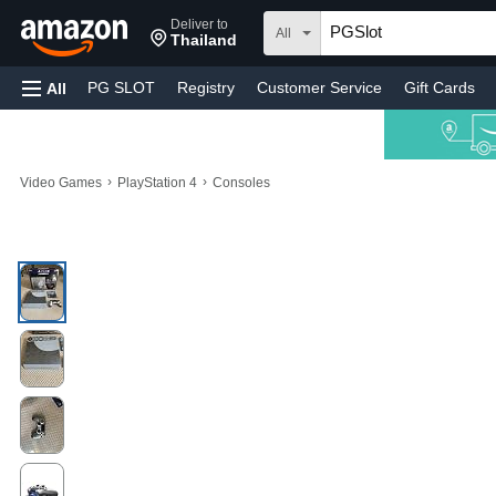
Deliver to
All
Thailand
PG SLOT
Registry
Customer Service
Gift Cards
All
›
›
Video Games
PlayStation 4
Consoles