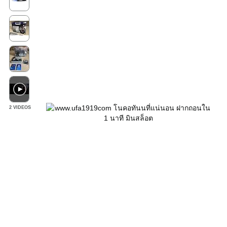
2 VIDEOS