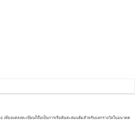
มอ เพียงแค่ลงทะเบียนก็ถือเป็นการเริ่มต้นสะสมแต้มสำหรับแลกรางวัลในอนาคต