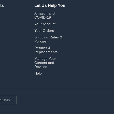
ts
Let Us Help You
Amazon and
COVID-19
Your Account
Your Orders
Shipping Rates &
Policies
Returns &
Replacements
Manage Your
Content and
Devices
Help
 States