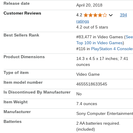
Release date
April 20, 2018
Customer Reviews
4.2
394
ratings
4.2 out of 5 stars
Best Sellers Rank
#83,477 in Video Games (
See
Top 100 in Video Games
)
#116 in
PlayStation 4 Console
Product Dimensions
14.3 x 4.5 x 17 inches; 7.41
ounces
Type of item
Video Game
Item model number
4655518633545
Is Discontinued By Manufacturer
No
Item Weight
7.4 ounces
Manufacturer
Sony Computer Entertainmen
Batteries
2 AA batteries required.
(included)