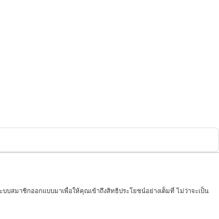
สมาชิกออกแบบมาเพื่อให้คุณเข้าถึงสิทธิประโยชน์อย่างเต็มที่ ไม่ว่าจะเป็น