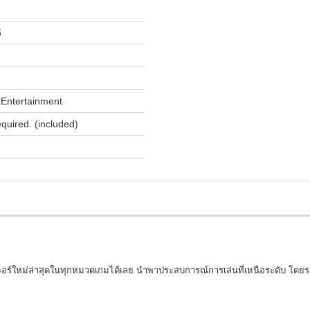
5
Entertainment
equired. (included)
ร์ใหม่ล่าสุดในทุกหมวดเกมได้เลย นำพาประสบการณ์การเล่นที่เหนือระดับ โดยระบบ