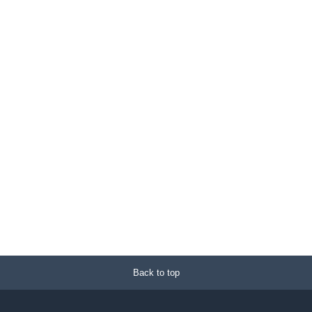
Back to top