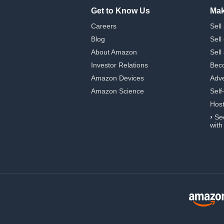
Get to Know Us
Mak
Careers
Sell
Blog
Sell
About Amazon
Sell
Investor Relations
Beco
Amazon Devices
Adve
Amazon Science
Self
Hos
›
Se
with