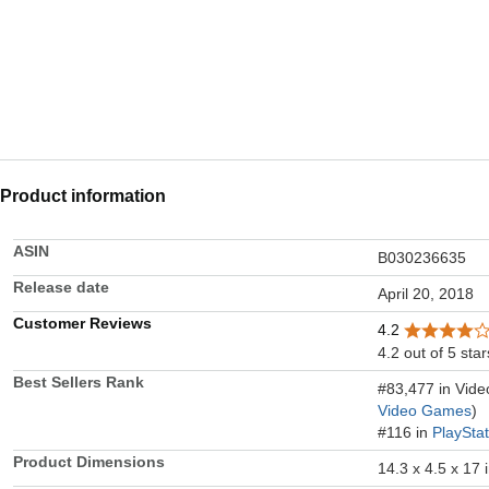
Product information
ASIN
B030236635
Release date
April 20, 2018
Customer Reviews
4.2
4.2 out of 5 star
Best Sellers Rank
#83,477 in Vid
Video Games
)
#116 in
PlaySta
Product Dimensions
14.3 x 4.5 x 17