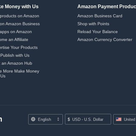
e Money with Us
Amazon Payment Produc
 products on Amazon
Amazon Business Card
 on Amazon Business
Shop with Points
 apps on Amazon
Reload Your Balance
me an Affiliate
Amazon Currency Converter
rtise Your Products
-Publish with Us
t an Amazon Hub
e More Make Money
 Us
English
$
USD - U.S. Dollar
United