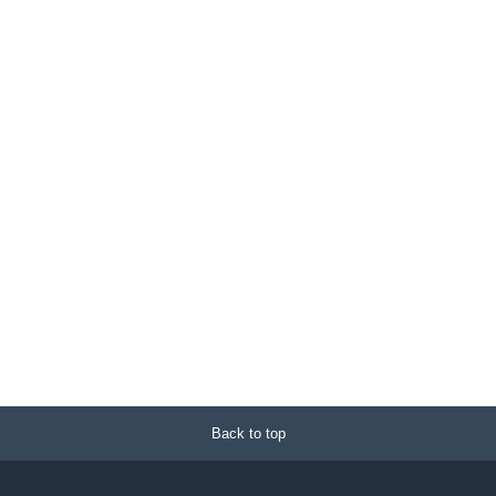
Back to top