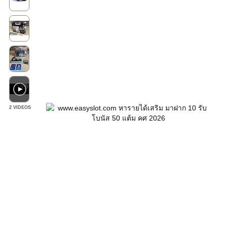
2 VIDEOS