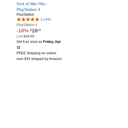
God of War Hits -
PlayStation 4
PlayStation
11,442
PlayStation 4
-18%
16
$
43
List:
$19.99
Get it as soon as
Friday, Apr
11
FREE Shipping on orders
over $35 shipped by Amazon