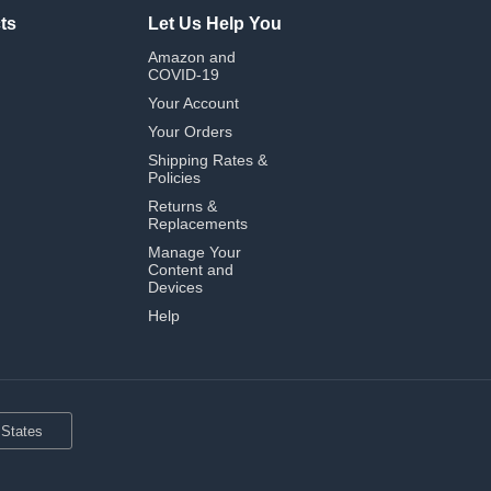
ts
Let Us Help You
Amazon and
COVID-19
Your Account
Your Orders
Shipping Rates &
Policies
Returns &
Replacements
Manage Your
Content and
Devices
Help
 States