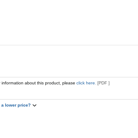
 information about this product, please
click here.
[PDF ]
t a lower price?