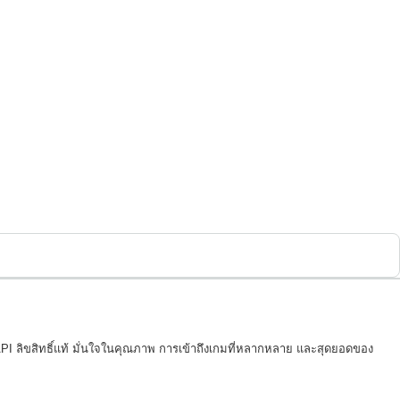
PI ลิขสิทธิ์แท้ มั่นใจในคุณภาพ การเข้าถึงเกมที่หลากหลาย และสุดยอดของ