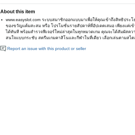
About this item
www.easyslot.com ระบบสมาชิกออกแบบมาเพื่อให้คุณเข้าถึงสิทธิประโยชน์
ของขวัญแต้มสะสม หรือ โปรโมชั่นรายสัปดาห์ที่อัปเดตเสมอ เพียงแค่เ
ได้ทันที พร้อมสำรวจฟีเจอร์ใหม่ล่าสุดในทุกหมวดเกม คุณจะได้สัมผัสค
สนใจแบบกระชับ สตรีมเกมคาสิโนและกีฬาในที่เดียว เลือกเล่นตามสไต
Report an issue with this product or seller