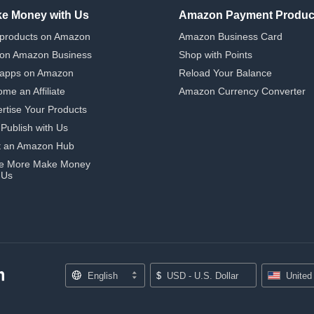
e Money with Us
Amazon Payment Produc
 products on Amazon
Amazon Business Card
 on Amazon Business
Shop with Points
 apps on Amazon
Reload Your Balance
me an Affiliate
Amazon Currency Converter
rtise Your Products
-Publish with Us
t an Amazon Hub
e More Make Money
 Us
English
$
USD - U.S. Dollar
United