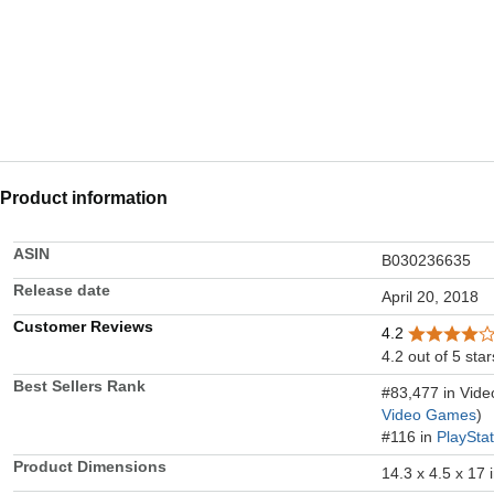
Product information
ASIN
B030236635
Release date
April 20, 2018
Customer Reviews
4.2
4.2 out of 5 star
Best Sellers Rank
#83,477 in Vid
Video Games
)
#116 in
PlaySta
Product Dimensions
14.3 x 4.5 x 17