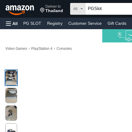
Deliver to
All
Thailand
PG SLOT
Registry
Customer Service
Gift Cards
All
›
›
Video Games
PlayStation 4
Consoles