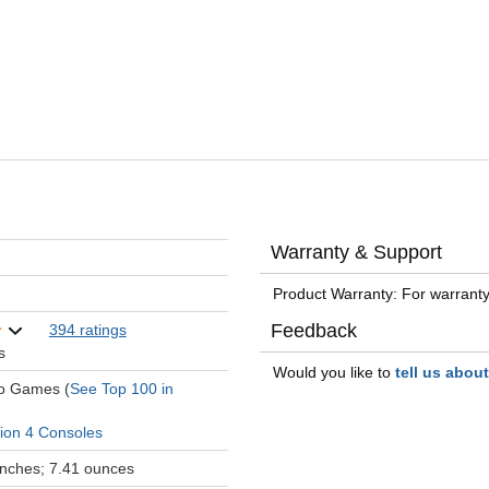
Warranty & Support
Product Warranty: For warranty
Feedback
394 ratings
s
Would you like to
tell us abou
eo Games (
See Top 100 in
tion 4 Consoles
 inches; 7.41 ounces