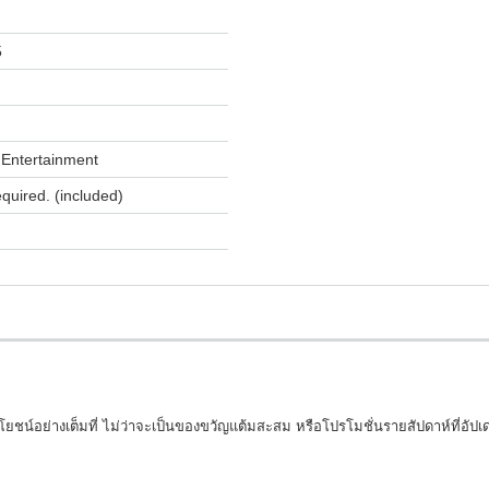
5
Entertainment
equired. (included)
ชน์อย่างเต็มที่ ไม่ว่าจะเป็นของขวัญแต้มสะสม หรือโปรโมชั่นรายสัปดาห์ที่อัปเ