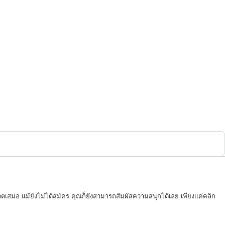
ดตเสมอ แม้ยังไม่ได้สมัคร คุณก็ยังสามารถสัมผัสความสนุกได้เลย เพียงแค่คลิก