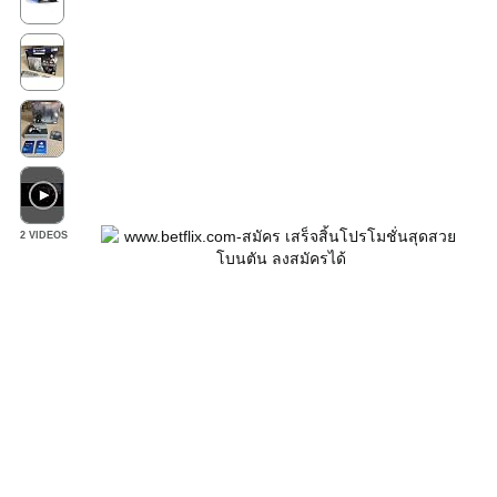
2 VIDEOS