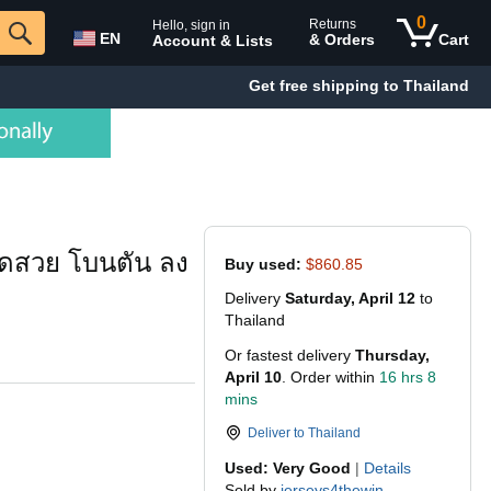
0
Returns
Hello, sign in
EN
& Orders
Cart
Account & Lists
Get free shipping to Thailand
สุดสวย โบนตัน ลง
Buy used:
$860.85
Delivery
Saturday, April 12
to
Thailand
Or fastest delivery
Thursday,
April 10
. Order within
16 hrs 8
mins
Deliver to
Thailand
Used: Very Good
|
Details
Sold by
jerseys4thewin