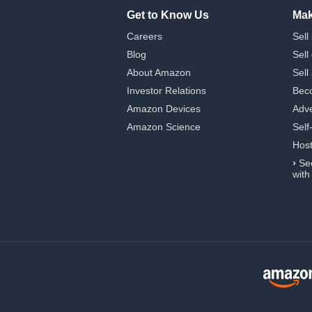
Get to Know Us
Mak
Careers
Sell
Blog
Sell
About Amazon
Sell
Investor Relations
Beco
Amazon Devices
Adve
Amazon Science
Self
Hos
›
Se
with