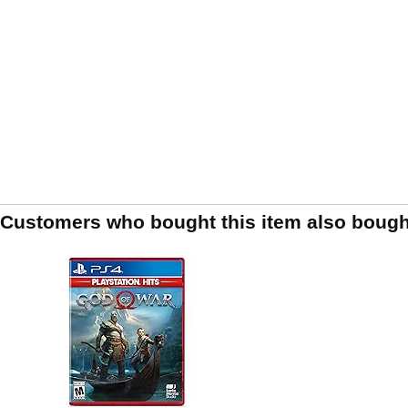
Customers who bought this item also bough