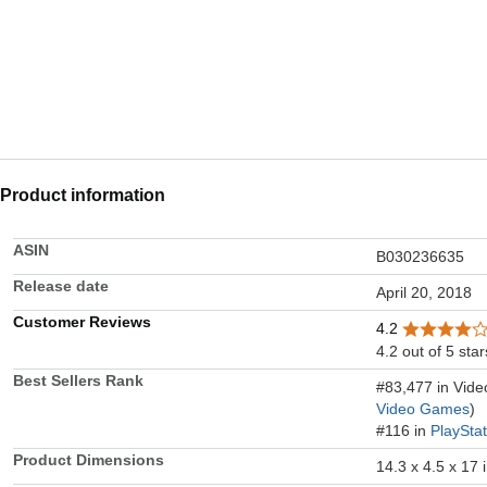
Product information
ASIN
B030236635
Release date
April 20, 2018
Customer Reviews
4.2
4.2 out of 5 star
Best Sellers Rank
#83,477 in Vid
Video Games
)
#116 in
PlaySta
Product Dimensions
14.3 x 4.5 x 17