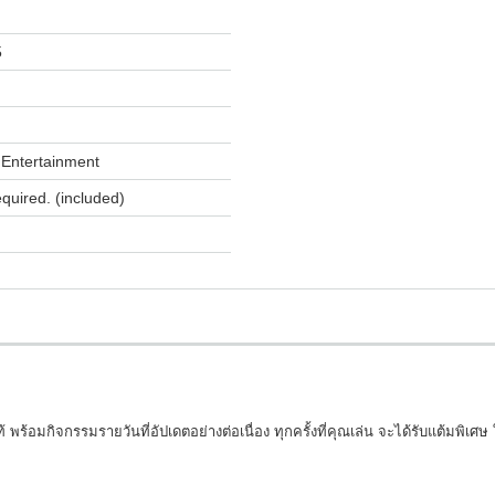
5
Entertainment
equired. (included)
 พร้อมกิจกรรมรายวันที่อัปเดตอย่างต่อเนื่อง ทุกครั้งที่คุณเล่น จะได้รับแต้มพิเศษ