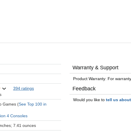
Warranty & Support
Product Warranty: For warranty
Feedback
394 ratings
s
Would you like to
tell us abou
eo Games (
See Top 100 in
tion 4 Consoles
 inches; 7.41 ounces