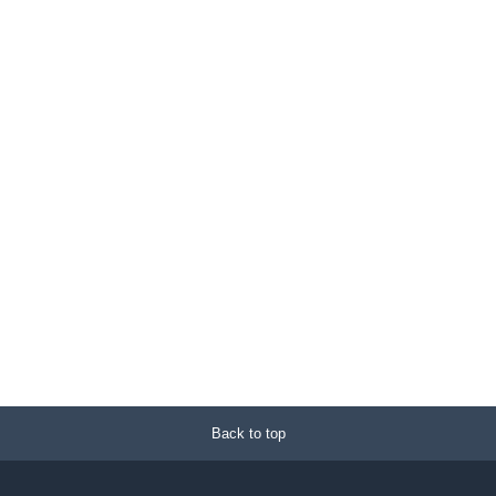
Back to top