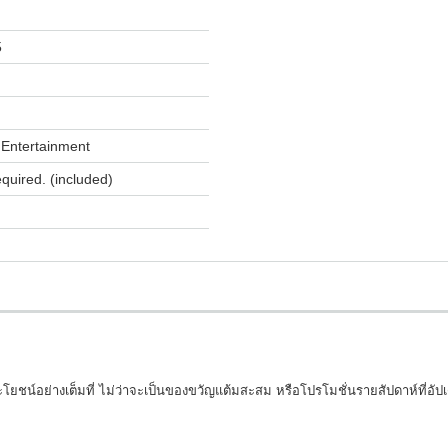
5
Entertainment
equired. (included)
ชน์อย่างเต็มที่ ไม่ว่าจะเป็นของขวัญแต้มสะสม หรือโปรโมชั่นรายสัปดาห์ที่อัปเ