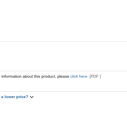
 information about this product, please
click here.
[PDF ]
t a lower price?