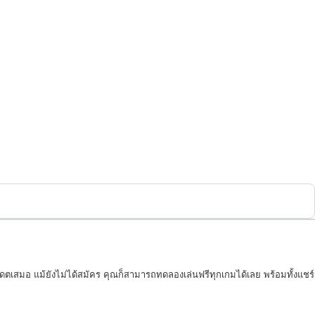
ดตเสมอ แม้ยังไม่ได้สมัคร คุณก็สามารถทดลองเล่นฟรีทุกเกมได้เลย พร้อมทั้งแชร์