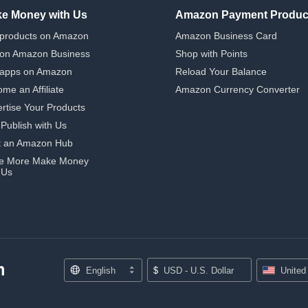
e Money with Us
Amazon Payment Produc
 products on Amazon
Amazon Business Card
 on Amazon Business
Shop with Points
 apps on Amazon
Reload Your Balance
me an Affiliate
Amazon Currency Converter
rtise Your Products
-Publish with Us
t an Amazon Hub
e More Make Money
 Us
English
$
USD - U.S. Dollar
United