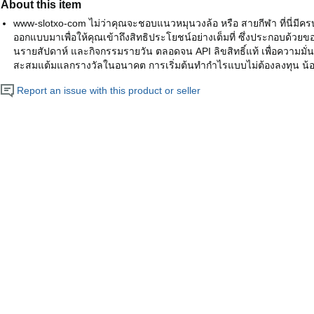
About this item
www-slotxo-com ไม่ว่าคุณจะชอบแนวหมุนวงล้อ หรือ สายกีฬา ที่นี่มี
ออกแบบมาเพื่อให้คุณเข้าถึงสิทธิประโยชน์อย่างเต็มที่ ซึ่งประกอบด้ว
นรายสัปดาห์ และกิจกรรมรายวัน ตลอดจน API ลิขสิทธิ์แท้ เพื่อความมั่นใจ
สะสมแต้มแลกรางวัลในอนาคต การเริ่มต้นทำกำไรแบบไม่ต้องลงทุน น้อย
Report an issue with this product or seller