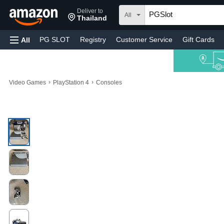
Deliver to
All
Thailand
PG SLOT
Registry
Customer Service
Gift Cards
All
›
›
Video Games
PlayStation 4
Consoles