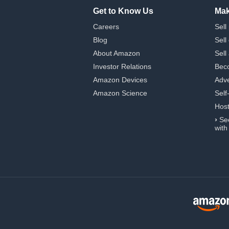
Get to Know Us
Mak
Careers
Sell
Blog
Sell
About Amazon
Sell
Investor Relations
Beco
Amazon Devices
Adve
Amazon Science
Self
Hos
›
Se
with