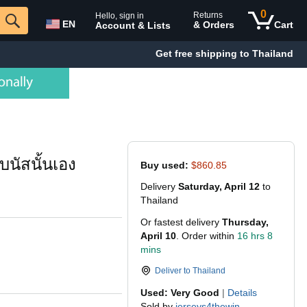
0
Returns
Hello, sign in
EN
& Orders
Cart
Account & Lists
Get free shipping to Thailand
นัสนั้นเอง
Buy used:
$860.85
Delivery
Saturday, April 12
to
Thailand
Or fastest delivery
Thursday,
April 10
. Order within
16 hrs 8
mins
Deliver to
Thailand
Used: Very Good
|
Details
Sold by
jerseys4thewin