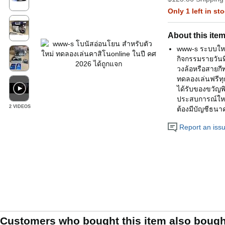
Only 1 left in st
About this ite
www-s ระบบใหม่ล
กิจกรรมรายวันที
วงล้อหรือสายกี
ทดลองเล่นฟรีทุก
ได้รับของขวัญพ
ประสบการณ์ใหม่ไ
2 VIDEOS
ต้องมีบัญชีธนา
Report an issue
Customers who bought this item also bough