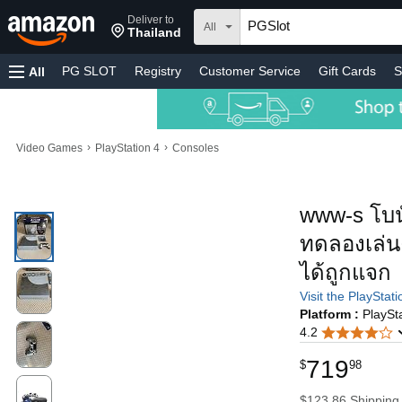
Deliver to
All
Thailand
PG SLOT
Registry
Customer Service
Gift Cards
S
All
›
›
Video Games
PlayStation 4
Consoles
www-s โบน
ทดลองเล่น
ได้ถูกแจก
Visit the PlayStat
Platform :
PlaySt
4.2
719
$
98
$123.86 Shipping