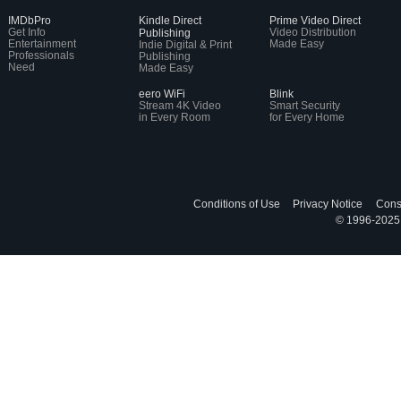
IMDbPro
Kindle Direct
Prime Video Direct
Get Info
Video Distribution
Publishing
Entertainment
Made Easy
Indie Digital & Print
Professionals
Publishing
Need
Made Easy
eero WiFi
Blink
Stream 4K Video
Smart Security
in Every Room
for Every Home
Conditions of Use
Privacy Notice
Cons
© 1996-2025, 