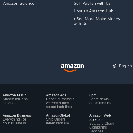
Amazon Science
Self-Publish with Us
Host an Amazon Hub
›
See More Make Money
with Us
English
Amazon Music
Amazon Ads
6pm
Stream millions
Reach customers
Score deals
of songs
wherever they
on fashion brands
spend their time
Amazon Business
AmazonGlobal
Amazon Web
Everything For
Ship Orders
Services
Your Business
Internationally
Scalable Cloud
Computing
Services