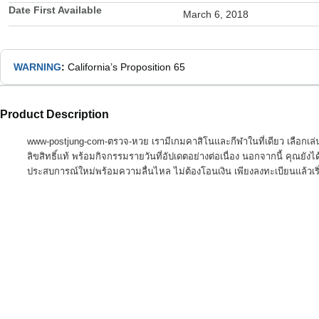
Date First Available
March 6, 2018
WARNING
:
California’s Proposition 65
Product Description
www-postjung-com-ตรวจ-หวย เรามีเกมคาสิโนและกีฬาในที่เดียว เลือกเ
ลิขสิทธิ์แท้ พร้อมกิจกรรมรายวันที่อัปเดตอย่างต่อเนื่อง นอกจากนี้ คุณยังได้
ประสบการณ์ใหม่พร้อมความลื่นไหล ไม่ต้องโอนเงิน เพียงลงทะเบียนแล้วเริ