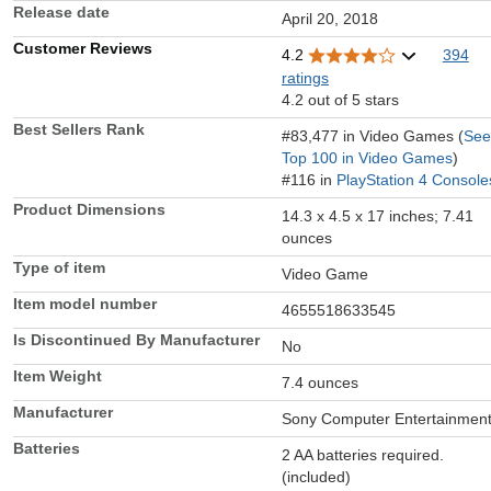
Release date
April 20, 2018
Customer Reviews
4.2
394
ratings
4.2 out of 5 stars
Best Sellers Rank
#83,477 in Video Games (
See
Top 100 in Video Games
)
#116 in
PlayStation 4 Console
Product Dimensions
14.3 x 4.5 x 17 inches; 7.41
ounces
Type of item
Video Game
Item model number
4655518633545
Is Discontinued By Manufacturer
No
Item Weight
7.4 ounces
Manufacturer
Sony Computer Entertainmen
Batteries
2 AA batteries required.
(included)