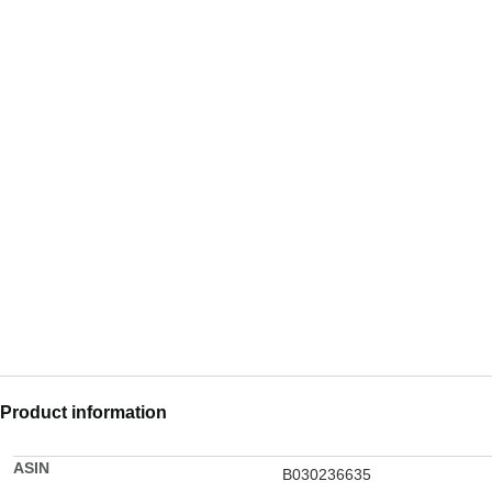
Product information
ASIN
B030236635