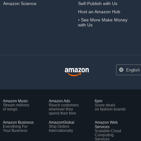
Amazon Science
Self-Publish with Us
Host an Amazon Hub
›
See More Make Money
with Us
English
Amazon Music
Amazon Ads
6pm
Stream millions
Reach customers
Score deals
of songs
wherever they
on fashion brands
spend their time
Amazon Business
AmazonGlobal
Amazon Web
Everything For
Ship Orders
Services
Your Business
Internationally
Scalable Cloud
Computing
Services