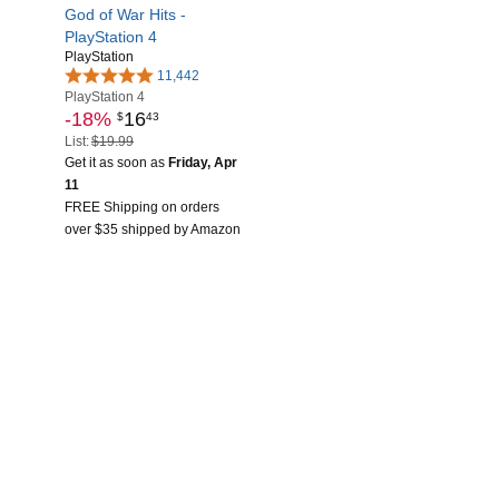
God of War Hits -
PlayStation 4
PlayStation
11,442
PlayStation 4
-18%
16
$
43
List:
$19.99
Get it as soon as
Friday, Apr
11
FREE Shipping on orders
over $35 shipped by Amazon