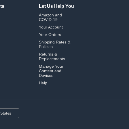
ts
Let Us Help You
Amazon and
COVID-19
Your Account
Your Orders
Shipping Rates &
Policies
Returns &
Replacements
Manage Your
Content and
Devices
Help
 States