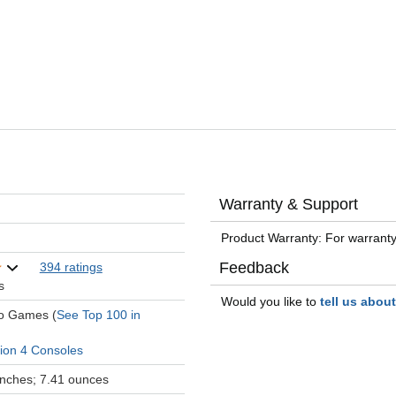
Warranty & Support
Product Warranty: For warranty
Feedback
394 ratings
s
Would you like to
tell us abou
eo Games (
See Top 100 in
tion 4 Consoles
 inches; 7.41 ounces