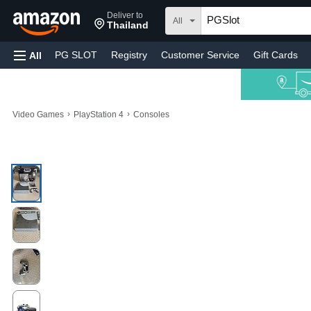
Deliver to
All
Thailand
PG SLOT
Registry
Customer Service
Gift Cards
All
›
›
Video Games
PlayStation 4
Consoles