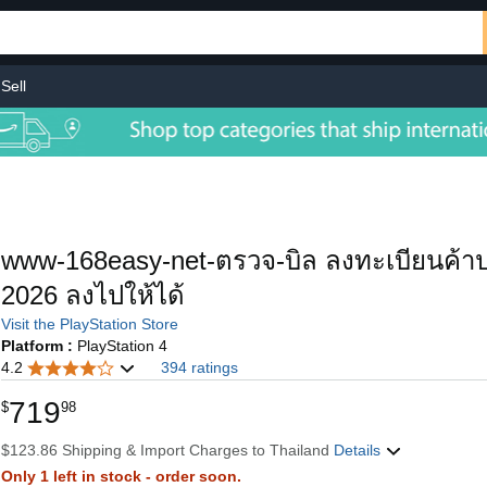
Sell
www-168easy-net-ตรวจ-บิล ลงทะเบียนค้าปล
2026 ลงไปให้ได้
Visit the PlayStation Store
Platform :
PlayStation 4
4.2
394 ratings
719
$
98
$123.86 Shipping & Import Charges to Thailand
Details
Only 1 left in stock - order soon.