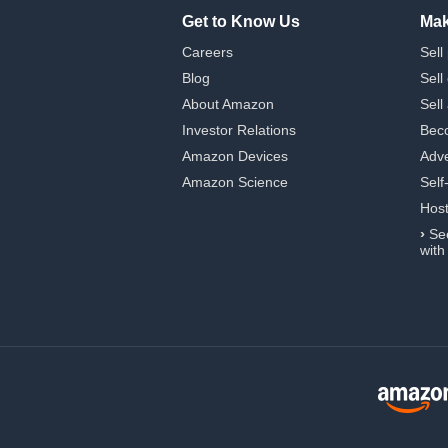
Get to Know Us
Mak
Careers
Sell
Blog
Sell
About Amazon
Sell
Investor Relations
Beco
Amazon Devices
Adve
Amazon Science
Self
Hos
›
Se
with