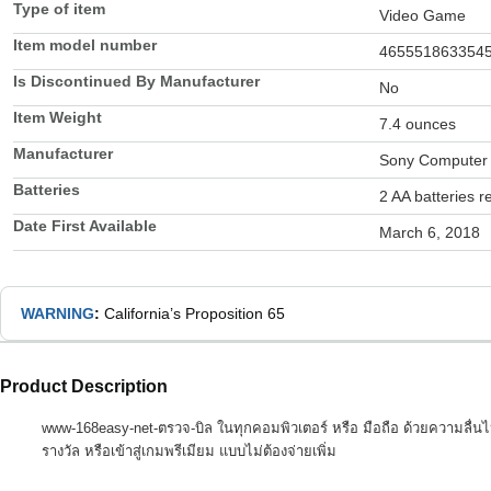
Type of item
Video Game
Item model number
465551863354
Is Discontinued By Manufacturer
No
Item Weight
7.4 ounces
Manufacturer
Sony Computer 
Batteries
2 AA batteries r
Date First Available
March 6, 2018
WARNING
:
California’s Proposition 65
Product Description
www-168easy-net-ตรวจ-บิล ในทุกคอมพิวเตอร์ หรือ มือถือ ด้วยความลื่นไหล
รางวัล หรือเข้าสู่เกมพรีเมียม แบบไม่ต้องจ่ายเพิ่ม