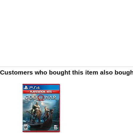
Customers who bought this item also bough