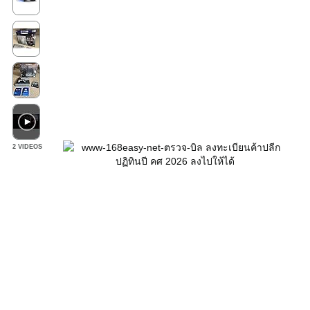
2 VIDEOS