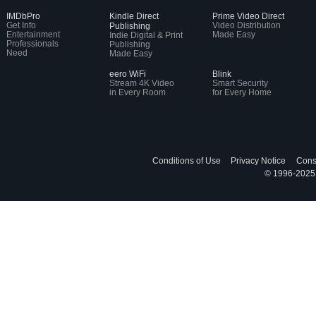
IMDbPro
Kindle Direct
Prime Video Direct
Get Info
Video Distribution
Publishing
Entertainment
Made Easy
Indie Digital & Print
Professionals
Publishing
Need
Made Easy
eero WiFi
Blink
Stream 4K Video
Smart Security
in Every Room
for Every Home
Conditions of Use
Privacy Notice
Cons
© 1996-2025, 