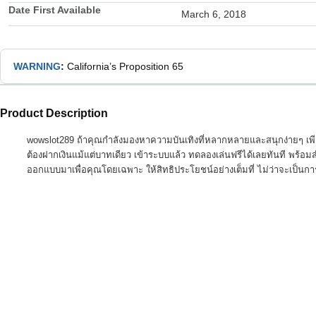
Date First Available
March 6, 2018
WARNING
:
California’s Proposition 65
Product Description
wowslot289 ถ้าคุณกำลังมองหาความบันเทิงที่หลากหลายและสนุกง่ายๆ เพี
ต้องฝากเงินแม้แต่บาทเดียว เข้าระบบแล้ว ทดลองเล่นฟรีได้เลยทันที พร้อม
ออกแบบมาเพื่อคุณโดยเฉพาะ ให้สิทธิประโยชน์อย่างเต็มที่ ไม่ว่าจะเป็