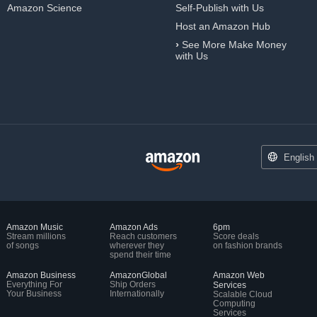
Amazon Science
Self-Publish with Us
Host an Amazon Hub
›
See More Make Money
with Us
English
Amazon Music
Amazon Ads
6pm
Stream millions
Reach customers
Score deals
of songs
wherever they
on fashion brands
spend their time
Amazon Business
AmazonGlobal
Amazon Web
Everything For
Ship Orders
Services
Your Business
Internationally
Scalable Cloud
Computing
Services