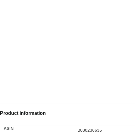
Product information
ASIN
B030236635