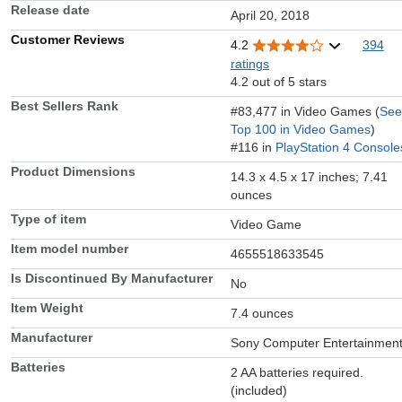
Release date
April 20, 2018
Customer Reviews
4.2
394
ratings
4.2 out of 5 stars
Best Sellers Rank
#83,477 in Video Games (
See
Top 100 in Video Games
)
#116 in
PlayStation 4 Console
Product Dimensions
14.3 x 4.5 x 17 inches; 7.41
ounces
Type of item
Video Game
Item model number
4655518633545
Is Discontinued By Manufacturer
No
Item Weight
7.4 ounces
Manufacturer
Sony Computer Entertainmen
Batteries
2 AA batteries required.
(included)