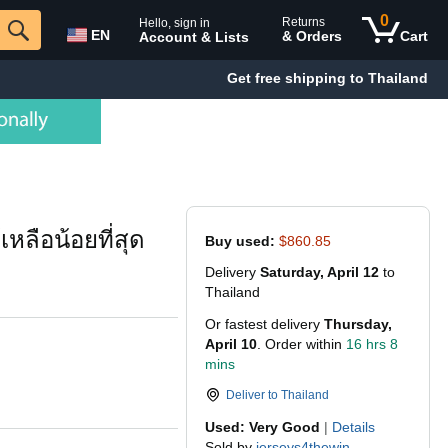
0
Returns
Hello, sign in
EN
& Orders
Cart
Account & Lists
Get free shipping to Thailand
หลือน้อยที่สุด
Buy used:
$860.85
Delivery
Saturday, April 12
to
Thailand
Or fastest delivery
Thursday,
April 10
. Order within
16 hrs 8
mins
Deliver to
Thailand
Used: Very Good
|
Details
Sold by
jerseys4thewin