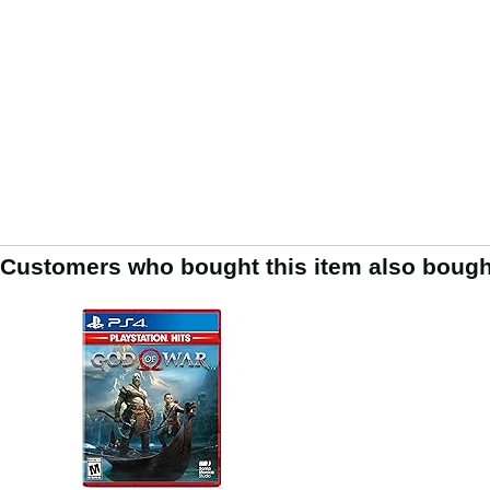
Customers who bought this item also bough