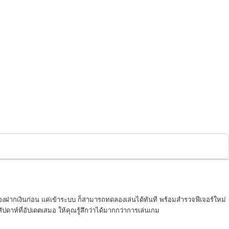
้องฝากเงินก่อน แค่เข้าระบบ ก็สามารถทดลองเล่นได้ทันที พร้อมสำรวจฟีเจอร์ใหม่
าห์ที่อัปเดตเสมอ ให้คุณรู้สึกว่าได้มากกว่าการเล่นเกม