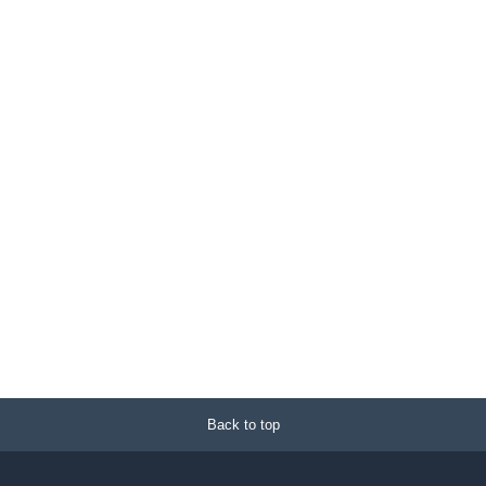
Back to top