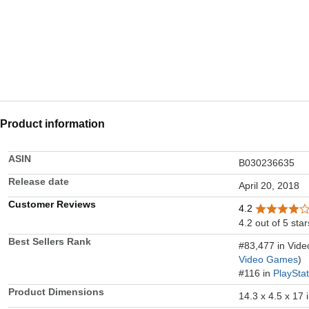
Product information
ASIN
B030236635
Release date
April 20, 2018
Customer Reviews
4.2
4.2 out of 5 star
Best Sellers Rank
#83,477 in Vid
Video Games
)
#116 in
PlaySta
Product Dimensions
14.3 x 4.5 x 17