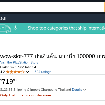
Sell
wow-slot-777 ปาเงินล้น มากถึง 100000 บา
Visit the PlayStation Store
Platform :
PlayStation 4
4.2
394 ratings
719
$
98
$123.86 Shipping & Import Charges to Thailand
Details
Only 1 left in stock - order soon.