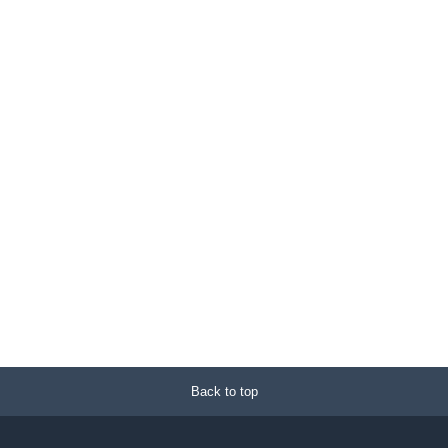
Back to top