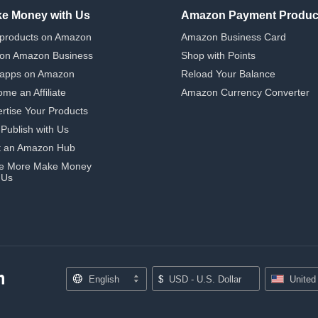
e Money with Us
Amazon Payment Produc
 products on Amazon
Amazon Business Card
 on Amazon Business
Shop with Points
 apps on Amazon
Reload Your Balance
me an Affiliate
Amazon Currency Converter
rtise Your Products
-Publish with Us
t an Amazon Hub
e More Make Money
 Us
English
$
USD - U.S. Dollar
United