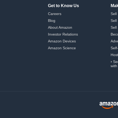
Get to Know Us
Mak
Careers
Sell
Blog
Sell
About Amazon
Sell
Investor Relations
Beco
Amazon Devices
Adve
Amazon Science
Self
Hos
›
Se
with