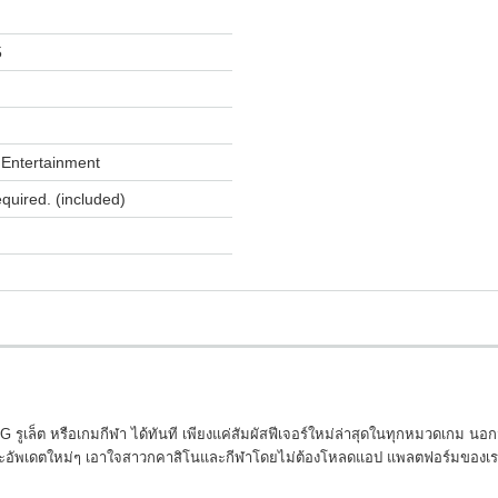
5
Entertainment
equired. (included)
รูเล็ต หรือเกมกีฬา ได้ทันที เพียงแค่สัมผัสฟีเจอร์ใหม่ล่าสุดในทุกหมวดเกม นอ
่จะอัพเดตใหม่ๆ เอาใจสาวกคาสิโนและกีฬาโดยไม่ต้องโหลดแอป แพลตฟอร์มของเรา