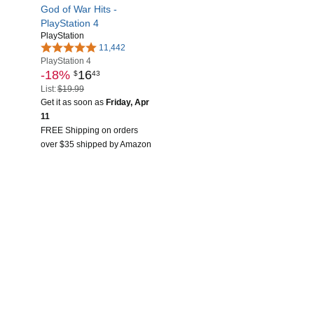
God of War Hits -
PlayStation 4
PlayStation
11,442
PlayStation 4
-18%
16
$
43
List:
$19.99
Get it as soon as
Friday, Apr
11
FREE Shipping on orders
over $35 shipped by Amazon