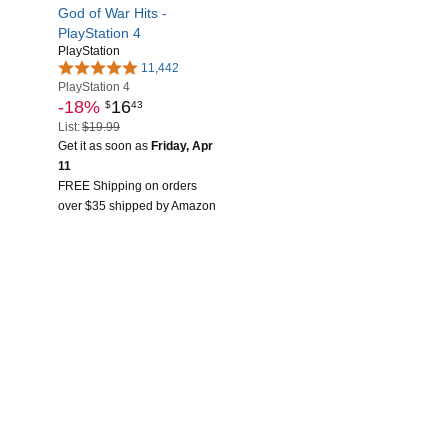
God of War Hits -
PlayStation 4
PlayStation
11,442
PlayStation 4
-18%
16
$
43
List:
$19.99
Get it as soon as
Friday, Apr
11
FREE Shipping on orders
over $35 shipped by Amazon