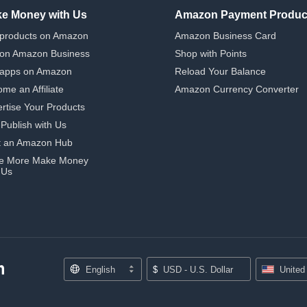
e Money with Us
Amazon Payment Produc
 products on Amazon
Amazon Business Card
 on Amazon Business
Shop with Points
 apps on Amazon
Reload Your Balance
me an Affiliate
Amazon Currency Converter
rtise Your Products
-Publish with Us
t an Amazon Hub
e More Make Money
 Us
English
$
USD - U.S. Dollar
United