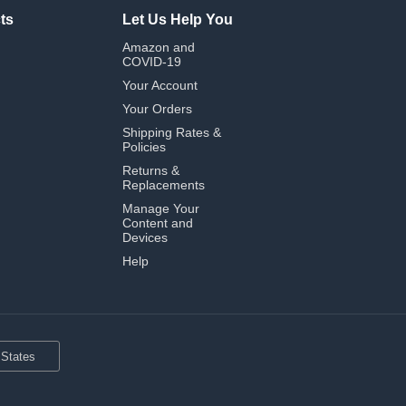
ts
Let Us Help You
Amazon and
COVID-19
Your Account
Your Orders
Shipping Rates &
Policies
Returns &
Replacements
Manage Your
Content and
Devices
Help
 States