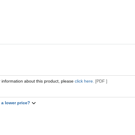
 information about this product, please
click here.
[PDF ]
t a lower price?