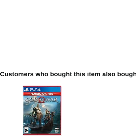
Customers who bought this item also bough