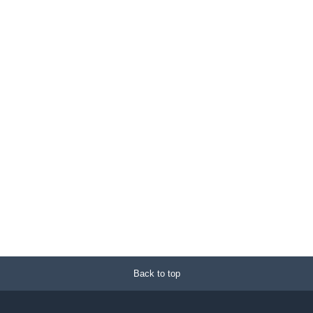
Back to top