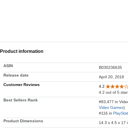
Product information
ASIN
B030236635
Release date
April 20, 2018
Customer Reviews
4.2
4.2 out of 5 star
Best Sellers Rank
#83,477 in Vid
Video Games
)
#116 in
PlaySta
Product Dimensions
14.3 x 4.5 x 17