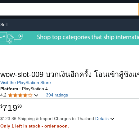
Sell
wow-slot-009 บวกเงินอีกครั้ง โอนเข้าสู้ชิ
Visit the PlayStation Store
Platform :
PlayStation 4
4.2
394 ratings
719
$
98
$123.86 Shipping & Import Charges to Thailand
Details
Only 1 left in stock - order soon.