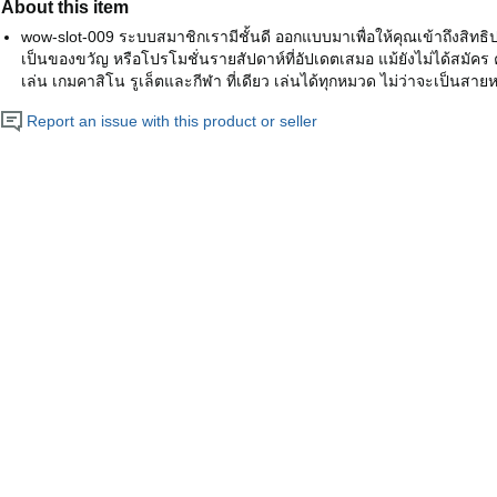
About this item
wow-slot-009 ระบบสมาชิกเรามีชั้นดี ออกแบบมาเพื่อให้คุณเข้าถึงสิทธิปร
เป็นของขวัญ หรือโปรโมชั่นรายสัปดาห์ที่อัปเดตเสมอ แม้ยังไม่ได้สมัค
เล่น เกมคาสิโน รูเล็ตและกีฬา ที่เดียว เล่นได้ทุกหมวด ไม่ว่าจะเป็นสา
Report an issue with this product or seller