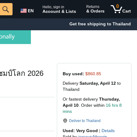
0
Returns
Hello, sign in
EN
& Orders
Cart
Account & Lists
Get free shipping to Thailand
งแชมป์โลก 2026
Buy used:
$860.85
Delivery
Saturday, April 12
to
Thailand
Or fastest delivery
Thursday,
April 10
. Order within
16 hrs 8
mins
Deliver to
Thailand
Used: Very Good
|
Details
Sold by
jerseys4thewin