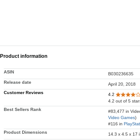
Product information
ASIN
B030236635
Release date
April 20, 2018
Customer Reviews
4.2
4.2 out of 5 star
Best Sellers Rank
#83,477 in Vid
Video Games
)
#116 in
PlaySta
Product Dimensions
14.3 x 4.5 x 17