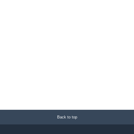
Back to top