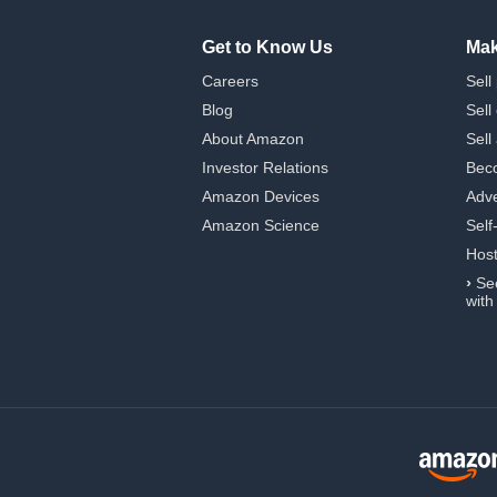
Get to Know Us
Mak
Careers
Sell
Blog
Sell
About Amazon
Sell
Investor Relations
Beco
Amazon Devices
Adve
Amazon Science
Self
Hos
›
Se
with