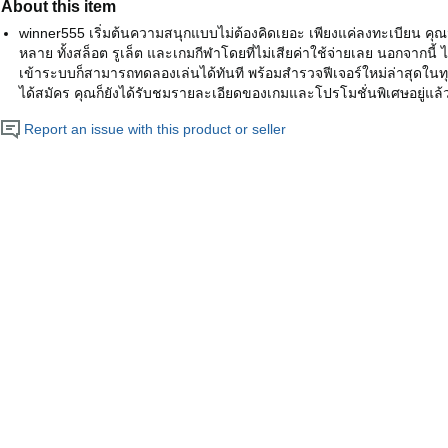
About this item
winner555 เริ่มต้นความสนุกแบบไม่ต้องคิดเยอะ เพียงแค่ลงทะเบียน คุณ
หลาย ทั้งสล็อต รูเล็ต และเกมกีฬาโดยที่ไม่เสียค่าใช้จ่ายเลย นอกจากนี้ 
เข้าระบบก็สามารถทดลองเล่นได้ทันที พร้อมสำรวจฟีเจอร์ใหม่ล่าสุดในทุ
ได้สมัคร คุณก็ยังได้รับชมรายละเอียดของเกมและโปรโมชั่นพิเศษอยู่แล้ว
Report an issue with this product or seller