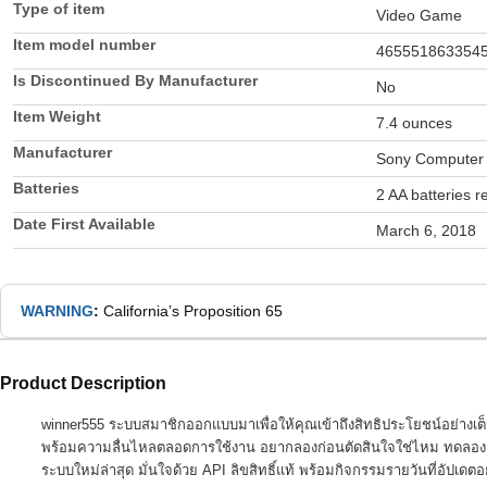
Type of item
Video Game
Item model number
465551863354
Is Discontinued By Manufacturer
No
Item Weight
7.4 ounces
Manufacturer
Sony Computer 
Batteries
2 AA batteries r
Date First Available
March 6, 2018
WARNING
:
California’s Proposition 65
Product Description
winner555 ระบบสมาชิกออกแบบมาเพื่อให้คุณเข้าถึงสิทธิประโยชน์อย่างเต็
พร้อมความลื่นไหลตลอดการใช้งาน อยากลองก่อนตัดสินใจใช่ไหม ทดลองเล่น
ระบบใหม่ล่าสุด มั่นใจด้วย API ลิขสิทธิ์แท้ พร้อมกิจกรรมรายวันที่อัปเดตอย