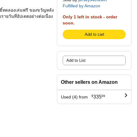
Fulfilled by Amazon
ทธิ์ทดลองเล่นฟรี ของขวัญหลัง
ายวันที่อัปเดตอย่างต่อเนื่อง
Only 1 left in stock - order
soon.
Add to cart
Add to List
Other sellers on Amazon
$
335
99
Used (4) from