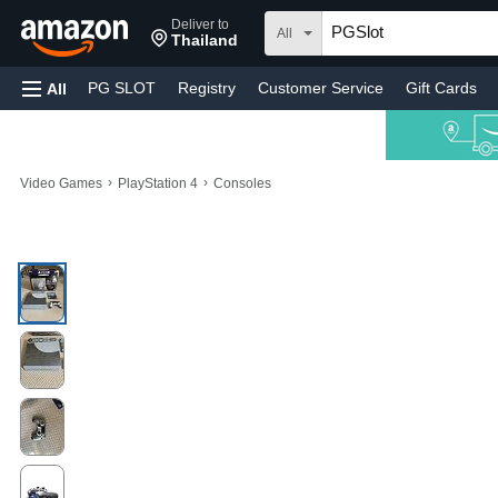
Deliver to
All
Thailand
PG SLOT
Registry
Customer Service
Gift Cards
All
›
›
Video Games
PlayStation 4
Consoles