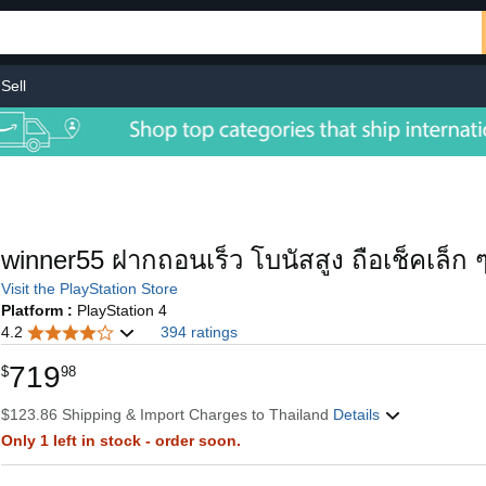
Sell
winner55 ฝากถอนเร็ว โบนัสสูง ถือเช็คเล็ก 
Visit the PlayStation Store
Platform :
PlayStation 4
4.2
394 ratings
719
$
98
$123.86 Shipping & Import Charges to Thailand
Details
Only 1 left in stock - order soon.