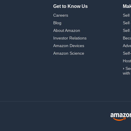
Get to Know Us
Mak
Careers
Sell
Blog
Sell
About Amazon
Sell
Investor Relations
Beco
Amazon Devices
Adve
Amazon Science
Self
Hos
›
Se
with