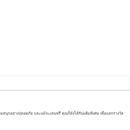
วมสนุกอย่างปลอดภัย และแม้จะเล่นฟรี คุณก็ยังได้รับแต้มพิเศษ เพื่อแลกรางวัล