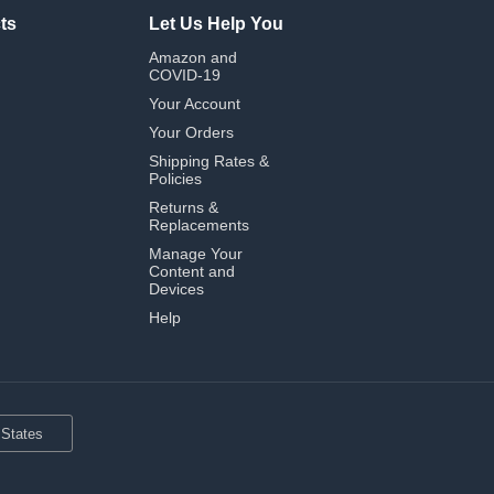
ts
Let Us Help You
Amazon and
COVID-19
Your Account
Your Orders
Shipping Rates &
Policies
Returns &
Replacements
Manage Your
Content and
Devices
Help
 States