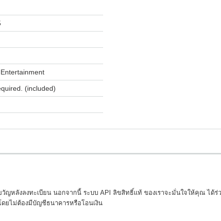
5
Entertainment
equired. (included)
งขวัญหลังลงทะเบียน นอกจากนี้ ระบบ API ลิขสิทธิ์แท้ ของเราจะมั่นใจให้คุณ ได้ร่
ี โดยไม่ต้องมีบัญชีธนาคารหรือโอนเงิน