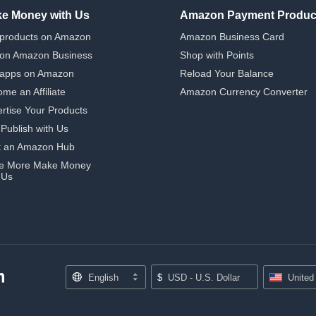
e Money with Us
Amazon Payment Produc
 products on Amazon
Amazon Business Card
 on Amazon Business
Shop with Points
 apps on Amazon
Reload Your Balance
me an Affiliate
Amazon Currency Converter
rtise Your Products
-Publish with Us
t an Amazon Hub
e More Make Money
 Us
English
$
USD - U.S. Dollar
United