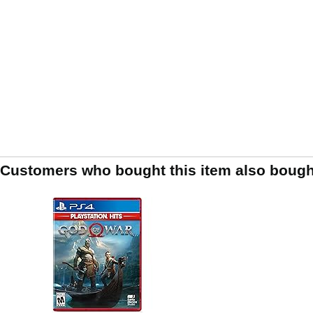
Customers who bought this item also bough