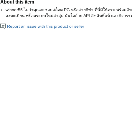
About this item
winner55 ไม่ว่าคุณจะชอบสล็อต PG หรือสายกีฬา ที่นี่มีให้ครบ พร้อมสิ
ลงทะเบียน พร้อมระบบใหม่ล่าสุด มั่นใจด้วย API ลิขสิทธิ์แท้ และกิจกรรมร
Report an issue with this product or seller