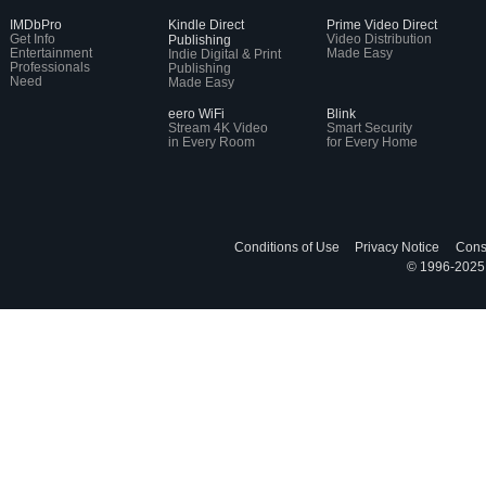
IMDbPro
Kindle Direct
Prime Video Direct
Get Info
Video Distribution
Publishing
Entertainment
Made Easy
Indie Digital & Print
Professionals
Publishing
Need
Made Easy
eero WiFi
Blink
Stream 4K Video
Smart Security
in Every Room
for Every Home
Conditions of Use
Privacy Notice
Cons
© 1996-2025, 