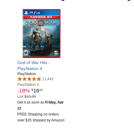
God of War Hits -
PlayStation 4
PlayStation
11,442
PlayStation 4
-18%
16
$
43
List:
$19.99
Get it as soon as
Friday, Apr
11
FREE Shipping on orders
over $35 shipped by Amazon