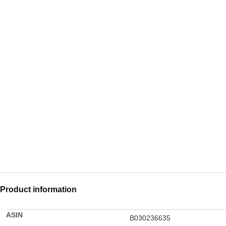
Product information
ASIN
B030236635