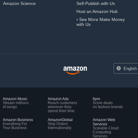
Amazon Science
Self-Publish with Us
Host an Amazon Hub
›
See More Make Money
with Us
English
Amazon Music
Amazon Ads
6pm
Stream millions
Reach customers
Score deals
of songs
wherever they
on fashion brands
spend their time
Amazon Business
AmazonGlobal
Amazon Web
Everything For
Ship Orders
Services
Your Business
Internationally
Scalable Cloud
Computing
Services