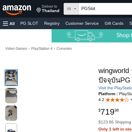
Deliver to
All
Thailand
PG SLOT
Registry
Customer Service
Gift Cards
S
All
›
›
Video Games
PlayStation 4
Consoles
wingworld 
ปัจจุบันPG 
Visit the PlayStat
Platform :
PlaySt
4.2
719
$
98
$123.86 Shipping
Only 1 left in st