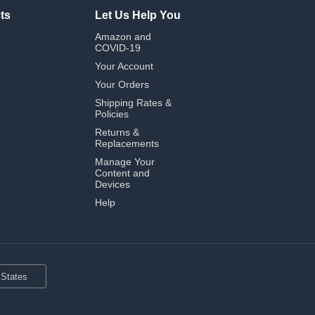
ts
Let Us Help You
Amazon and
COVID-19
Your Account
Your Orders
Shipping Rates &
Policies
Returns &
Replacements
Manage Your
Content and
Devices
Help
 States