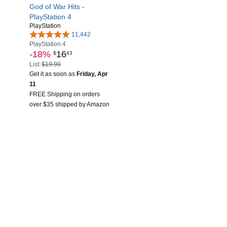
God of War Hits -
PlayStation 4
PlayStation
11,442
PlayStation 4
-18%
16
$
43
List:
$19.99
Get it as soon as
Friday, Apr
11
FREE Shipping on orders
over $35 shipped by Amazon