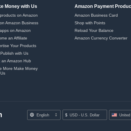
e Money with Us
Amazon Payment Produc
 products on Amazon
Amazon Business Card
 on Amazon Business
Shop with Points
 apps on Amazon
Reload Your Balance
me an Affiliate
Amazon Currency Converter
rtise Your Products
-Publish with Us
t an Amazon Hub
e More Make Money
 Us
English
$
USD - U.S. Dollar
United