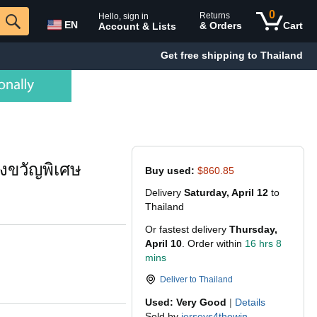
0
Returns
Hello, sign in
EN
& Orders
Cart
Account & Lists
Get free shipping to Thailand
องขวัญพิเศษ
Buy used:
$860.85
Delivery
Saturday, April 12
to
Thailand
Or fastest delivery
Thursday,
April 10
. Order within
16 hrs 8
mins
Deliver to
Thailand
Used: Very Good
|
Details
Sold by
jerseys4thewin