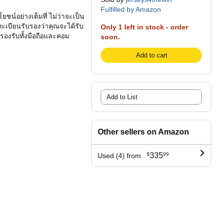
Fulfilled by Amazon
น์อย่างเต็มที่ ไม่ว่าจะเป็น
ะเบียนรับรองว่าคุณจะได้รับ
Only 1 left in stock - order
รองรับทั้งมือถือและคอม
soon.
Add to cart
Add to List
Other sellers on Amazon
$
335
99
Used (4) from