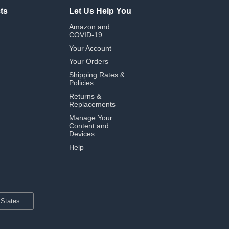
ts
Let Us Help You
Amazon and
COVID-19
Your Account
Your Orders
Shipping Rates &
Policies
Returns &
Replacements
Manage Your
Content and
Devices
Help
 States