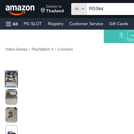
Deliver to
All
Thailand
PG SLOT
Registry
Customer Service
Gift Cards
All
›
›
Video Games
PlayStation 4
Consoles