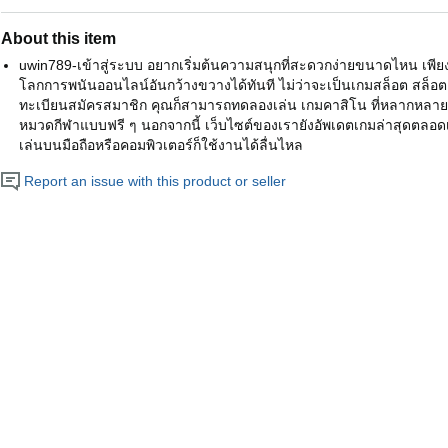
About this item
uwin789-เข้าสู่ระบบ อยากเริ่มต้นความสนุกที่สะดวกง่ายขนาดไหน เพียงแ
โลกการพนันออนไลน์อันกว้างขวางได้ทันที ไม่ว่าจะเป็นเกมสล็อต สล็อต 
ทะเบียนสมัครสมาชิก คุณก็สามารถทดลองเล่น เกมคาสิโน ที่หลากหลาย
หมวดกีฬาแบบฟรี ๆ นอกจากนี้ เว็บไซต์ของเรายังอัพเดตเกมล่าสุดตลอด
เล่นบนมือถือหรือคอมพิวเตอร์ก็ใช้งานได้ลื่นไหล
Report an issue with this product or seller