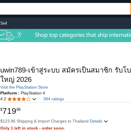
Sell
uwin789-เข้าสู่ระบบ สมัครเป็นสมาชิก รับโ
ใหญ่ 2026
Visit the PlayStation Store
Platform :
PlayStation 4
4.2
394 ratings
719
$
98
$123.86 Shipping & Import Charges to Thailand
Details
Only 1 left in stock - order soon.