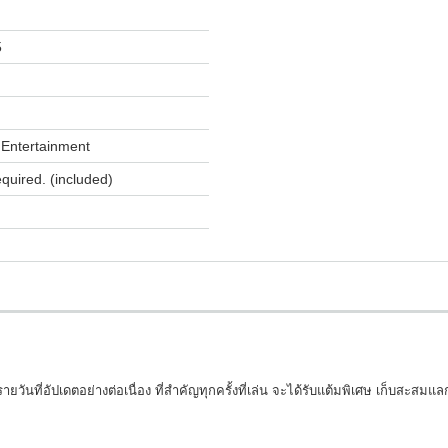
5
Entertainment
equired. (included)
ายวันที่อัปเดตอย่างต่อเนื่อง ที่สำคัญทุกครั้งที่เล่น จะได้รับแต้มพิเศษ เก็บสะสมแ