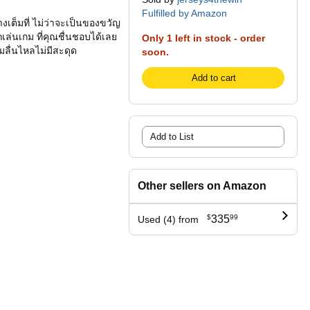
Fulfilled by Amazon
ต็มที่ ไม่ว่าจะเป็นของขวัญ
เล่นเกม ที่คุณชื่นชอบได้เลย
Only 1 left in stock - order
ลื่นไหลไม่มีสะดุด
soon.
Add to cart
Add to List
Other sellers on Amazon
$
335
99
Used (4) from