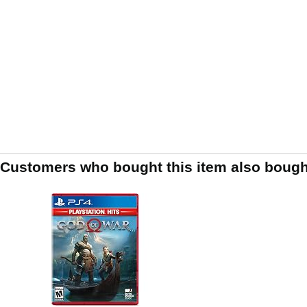
Customers who bought this item also bough