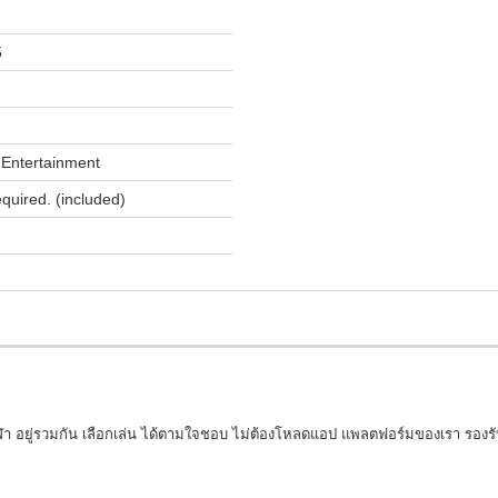
5
Entertainment
equired. (included)
ีฬา อยู่รวมกัน เลือกเล่น ได้ตามใจชอบ ไม่ต้องโหลดแอป แพลตฟอร์มของเรา รองรับ