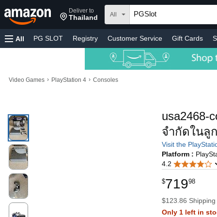
Deliver to
All
Thailand
PG SLOT
Registry
Customer Service
Gift Cards
S
All
›
›
Video Games
PlayStation 4
Consoles
usa2468-co
จำกัดในลูก
Visit the PlayStat
Platform :
PlaySt
4.2
719
$
98
$123.86 Shipping
Only 1 left in st