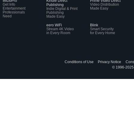
IMDbPro
Kindle Direct
Prime Video Direct
Get Info
Video Distribution
Publishing
Entertainment
Made Easy
Indie Digital & Print
Professionals
Publishing
Need
Made Easy
eero WiFi
Blink
Stream 4K Video
Smart Security
in Every Room
for Every Home
Conditions of Use
Privacy Notice
Cons
© 1996-2025, 