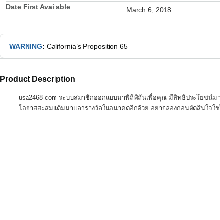
Date First Available
March 6, 2018
WARNING
:
California’s Proposition 65
Product Description
usa2468-com ระบบสมาชิกออกแบบมาพิถีพิถันเพื่อคุณ มีสิทธิประโยชน์มาก
โอกาสสะสมแต้มมาแลกรางวัลในอนาคตอีกด้วย อยากลองก่อนตัดสินใจใช่ไหม 