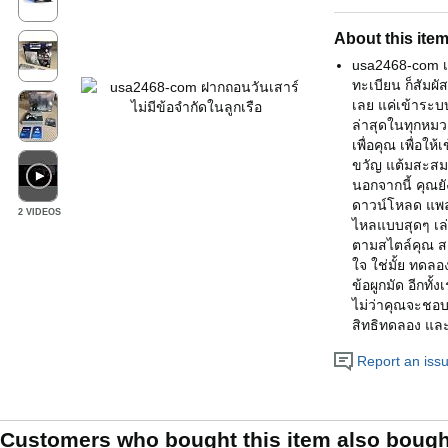
About this ite
usa2468-com เร
ทะเบียน ก็สัมผั
เลย แค่เข้าระบ
ล่าสุดในทุกหม
เพื่อคุณ เพื่อให
ขวัญ แต้มสะสม 
นอกจากนี้ คุณยั
ดาวน์โหลด แพลต
2 VIDEOS
ไหลแบบสุดๆ เล่
ตามสไตล์คุณ ส
ใจ ใช่มั้ย ทดลอง
ข้อผูกมัด อีกทั้
ไม่ว่าคุณจะชอบเ
สิทธิทดลอง แล
Report an issue
Customers who bought this item also bough