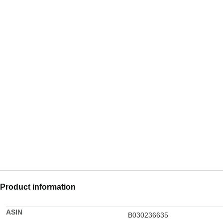
Product information
ASIN
B030236635