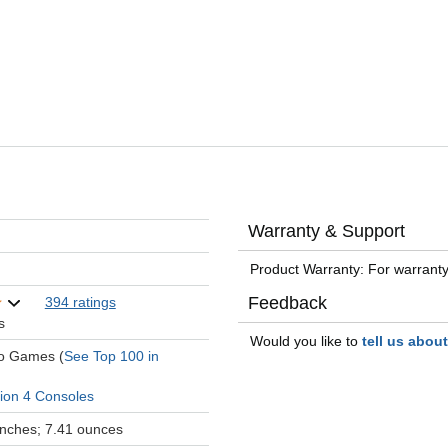
Warranty & Support
Product Warranty: For warranty
Feedback
394 ratings
s
Would you like to
tell us abou
eo Games (
See Top 100 in
tion 4 Consoles
 inches; 7.41 ounces