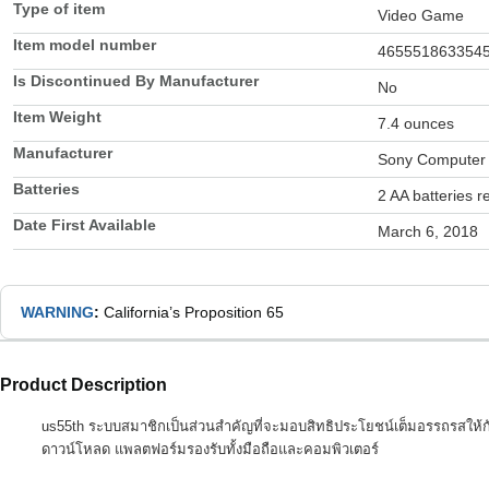
Type of item
Video Game
Item model number
465551863354
Is Discontinued By Manufacturer
No
Item Weight
7.4 ounces
Manufacturer
Sony Computer 
Batteries
2 AA batteries r
Date First Available
March 6, 2018
WARNING
:
California’s Proposition 65
Product Description
us55th ระบบสมาชิกเป็นส่วนสำคัญที่จะมอบสิทธิประโยชน์เต็มอรรถรสให้กับค
ดาวน์โหลด แพลตฟอร์มรองรับทั้งมือถือและคอมพิวเตอร์