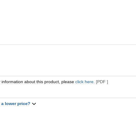
 information about this product, please
click here.
[PDF ]
t a lower price?