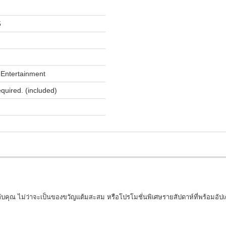
5
Entertainment
equired. (included)
ุณ ไม่ว่าจะเป็นของขวัญแต้มสะสม หรือโปรโมชั่นพิเศษรายสัปดาห์ที่พร้อมอัปเดต เ