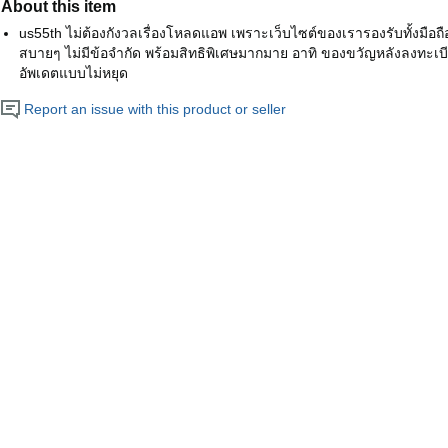
About this item
us55th ไม่ต้องกังวลเรื่องโหลดแอพ เพราะเว็บไซต์ของเรารองรับทั้งมือถ
สบายๆ ไม่มีข้อจำกัด พร้อมสิทธิพิเศษมากมาย อาทิ ของขวัญหลังลงทะเบี
อัพเดตแบบไม่หยุด
Report an issue with this product or seller