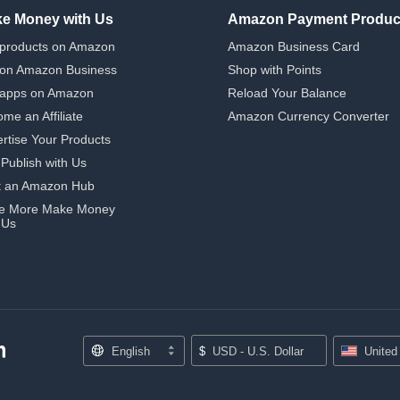
e Money with Us
Amazon Payment Produc
 products on Amazon
Amazon Business Card
 on Amazon Business
Shop with Points
 apps on Amazon
Reload Your Balance
me an Affiliate
Amazon Currency Converter
rtise Your Products
-Publish with Us
t an Amazon Hub
e More Make Money
 Us
English
$
USD - U.S. Dollar
United