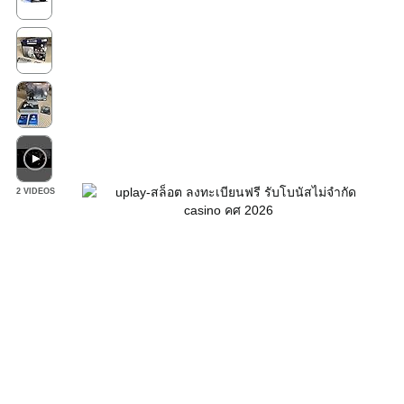
2 VIDEOS