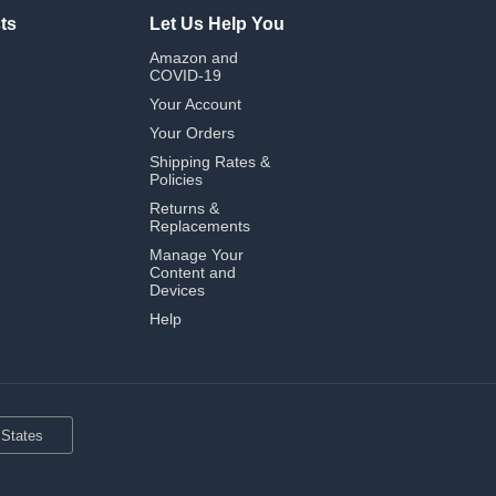
ts
Let Us Help You
Amazon and
COVID-19
Your Account
Your Orders
Shipping Rates &
Policies
Returns &
Replacements
Manage Your
Content and
Devices
Help
 States