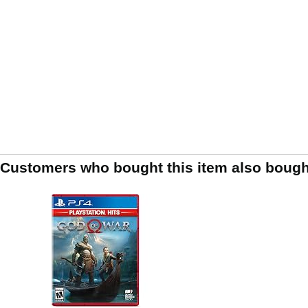
Customers who bought this item also bough