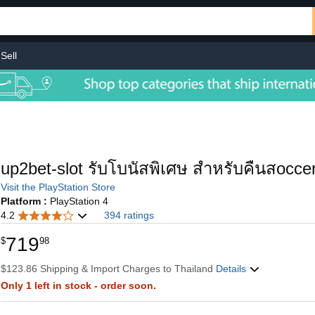
Sell
up2bet-slot รับโบนัสพิเศษ สำหรับคืนสocce
Visit the PlayStation Store
Platform :
PlayStation 4
4.2
394 ratings
719
$
98
$123.86 Shipping & Import Charges to Thailand
Details
Only 1 left in stock - order soon.