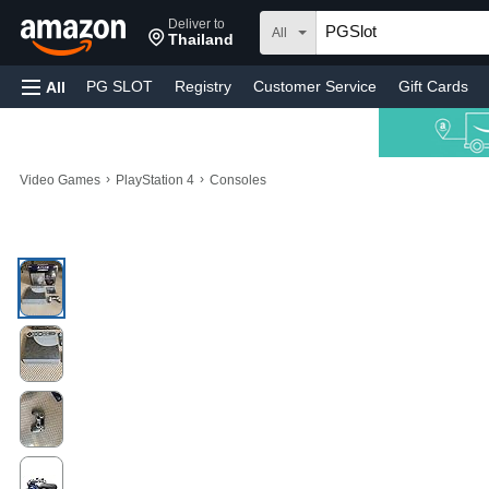
Deliver to
All
Thailand
PG SLOT
Registry
Customer Service
Gift Cards
All
›
›
Video Games
PlayStation 4
Consoles