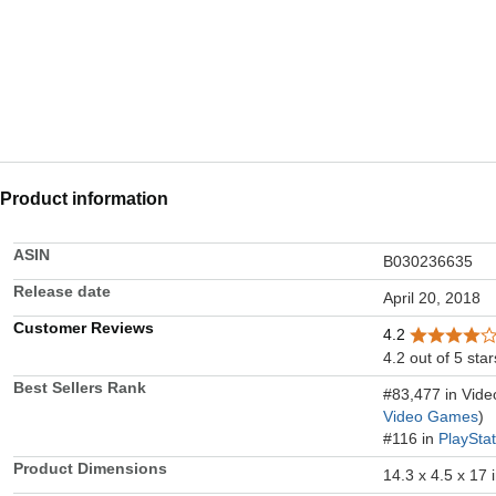
Product information
ASIN
B030236635
Release date
April 20, 2018
Customer Reviews
4.2
4.2 out of 5 star
Best Sellers Rank
#83,477 in Vid
Video Games
)
#116 in
PlaySta
Product Dimensions
14.3 x 4.5 x 17