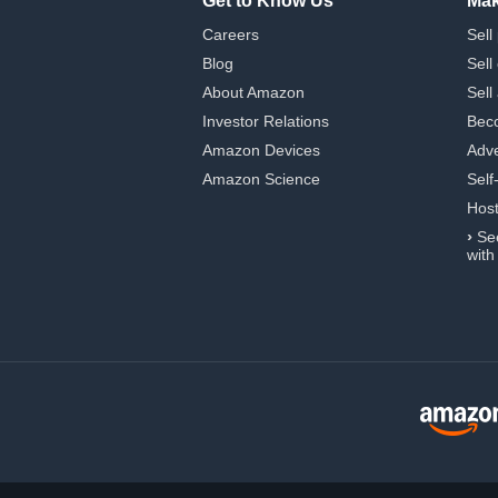
Get to Know Us
Mak
Careers
Sell
Blog
Sell
About Amazon
Sell
Investor Relations
Beco
Amazon Devices
Adve
Amazon Science
Self
Hos
›
Se
with