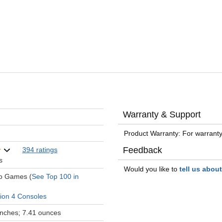
Warranty & Support
Product Warranty: For warranty
Feedback
394 ratings
s
Would you like to
tell us abou
eo Games (
See Top 100 in
tion 4 Consoles
 inches; 7.41 ounces