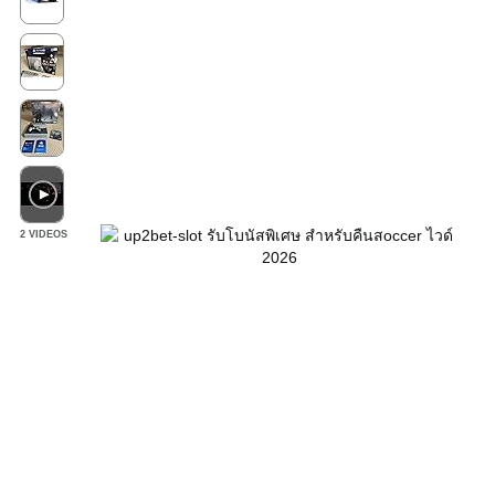
2 VIDEOS