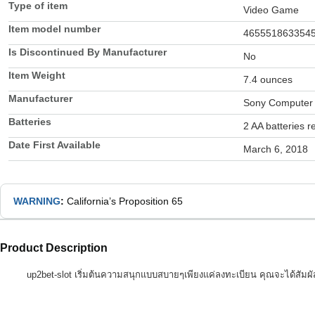
Type of item
Video Game
Item model number
465551863354
Is Discontinued By Manufacturer
No
Item Weight
7.4 ounces
Manufacturer
Sony Computer 
Batteries
2 AA batteries r
Date First Available
March 6, 2018
WARNING
:
California’s Proposition 65
Product Description
up2bet-slot เริ่มต้นความสนุกแบบสบายๆเพียงแค่ลงทะเบียน คุณจะได้สัมผั