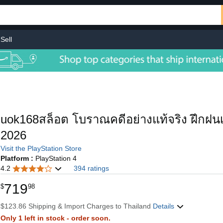
Sell
uok168สล็อต โบราณคดีอย่างแท้จริง ฝึกฝน
2026
Visit the PlayStation Store
Platform :
PlayStation 4
4.2
394 ratings
719
$
98
$123.86 Shipping & Import Charges to Thailand
Details
Only 1 left in stock - order soon.