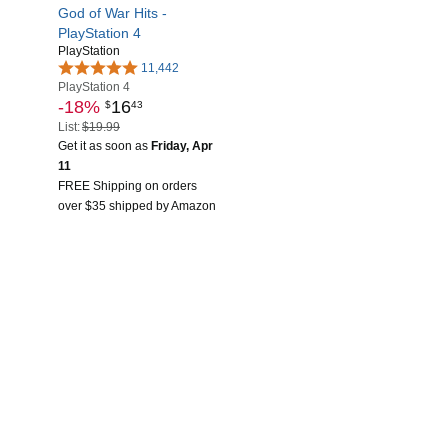
God of War Hits -
PlayStation 4
PlayStation
11,442
PlayStation 4
-18%
16
$
43
List:
$19.99
Get it as soon as
Friday, Apr
11
FREE Shipping on orders
over $35 shipped by Amazon