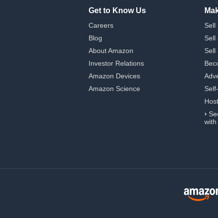
Get to Know Us
Mak
Careers
Sell
Blog
Sell
About Amazon
Sell
Investor Relations
Beco
Amazon Devices
Adve
Amazon Science
Self
Hos
›
Se
with