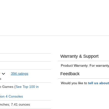
Warranty & Support
Product Warranty: For warranty
Feedback
394 ratings
s
Would you like to
tell us abou
eo Games (
See Top 100 in
tion 4 Consoles
 inches; 7.41 ounces