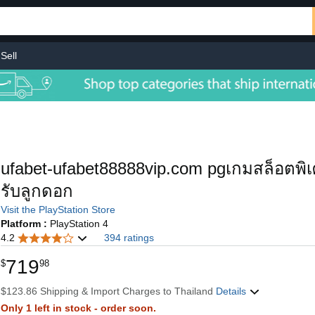
Sell
ufabet-ufabet88888vip.com pgเกมสล็อตพิเ
รับลูกดอก
Visit the PlayStation Store
Platform :
PlayStation 4
4.2
394 ratings
719
$
98
$123.86 Shipping & Import Charges to Thailand
Details
Only 1 left in stock - order soon.