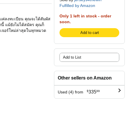
Fulfilled by Amazon
Only 1 left in stock - order
แค่ลงทะเบียน คุณจะได้สัมผัส
soon.
้ แม้ยังไม่ได้สมัคร คุณก็
ีเจอร์ใหม่ล่าสุดในทุกหมวด
Add to cart
Add to List
Other sellers on Amazon
$
335
99
Used (4) from