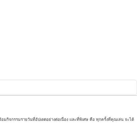
กิจกรรมรายวันที่อัปเดตอย่างต่อเนื่อง และที่พิเศษ คือ ทุกครั้งที่คุณเล่น จะได้