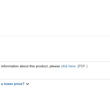
 information about this product, please
click here.
[PDF ]
t a lower price?