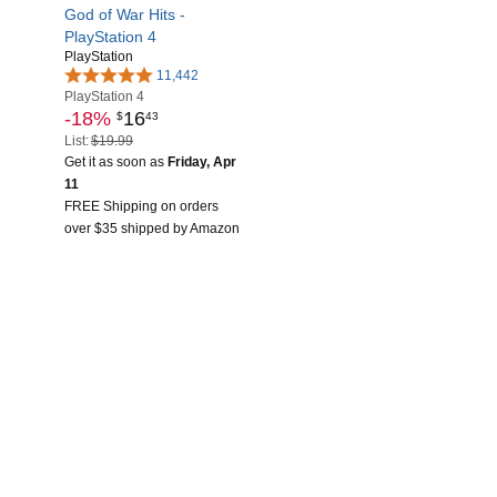
God of War Hits -
PlayStation 4
PlayStation
11,442
PlayStation 4
-18%
16
$
43
List:
$19.99
Get it as soon as
Friday, Apr
11
FREE Shipping on orders
over $35 shipped by Amazon