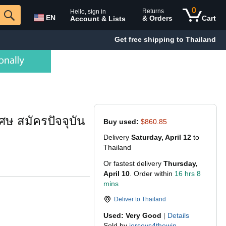
0
Returns
Hello, sign in
EN
& Orders
Cart
Account & Lists
Get free shipping to Thailand
ศษ สมัครปัจจุบัน
Buy used:
$860.85
Delivery
Saturday, April 12
to
Thailand
Or fastest delivery
Thursday,
April 10
. Order within
16 hrs 8
mins
Deliver to
Thailand
Used: Very Good
|
Details
Sold by
jerseys4thewin