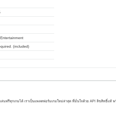
5
Entertainment
equired. (included)
รีทุกเกมได้ เราเป็นแพลตฟอร์มเกมใหม่ล่าสุด ที่มั่นใจด้วย API ลิขสิทธิ์แท้ พร้อม