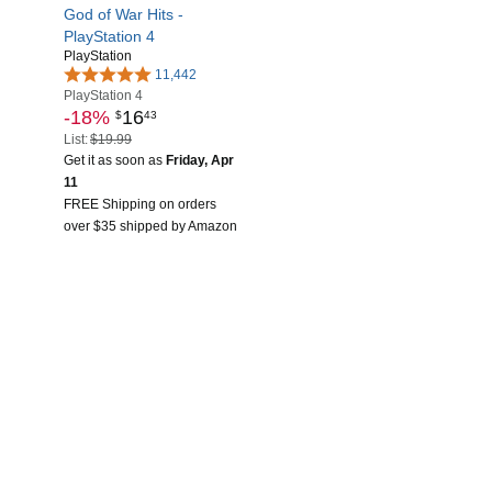
God of War Hits -
PlayStation 4
PlayStation
11,442
PlayStation 4
-18%
16
$
43
List:
$19.99
Get it as soon as
Friday, Apr
11
FREE Shipping on orders
over $35 shipped by Amazon