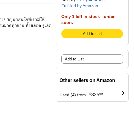
Fulfilled by Amazon
Only 1 left in stock - order
องขวัญน่าสนใจที่เรามีให้
soon.
มวดทุกย่าน ทั้งสล็อต รูเล็ต
Add to cart
Add to List
Other sellers on Amazon
$
335
99
Used (4) from