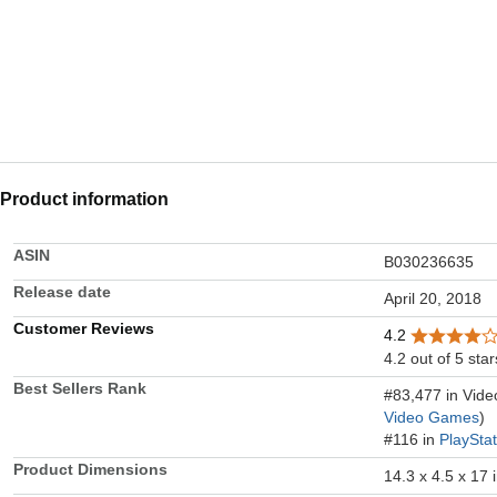
Product information
ASIN
B030236635
Release date
April 20, 2018
Customer Reviews
4.2
4.2 out of 5 star
Best Sellers Rank
#83,477 in Vid
Video Games
)
#116 in
PlaySta
Product Dimensions
14.3 x 4.5 x 17