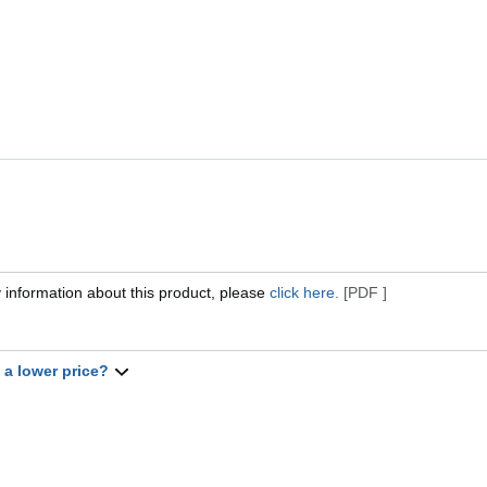
 information about this product, please
click here.
[PDF ]
t a lower price?