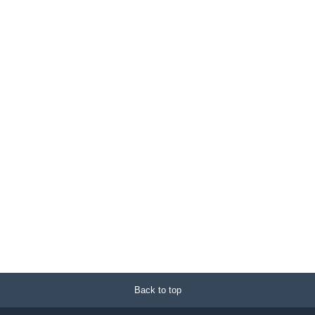
Back to top