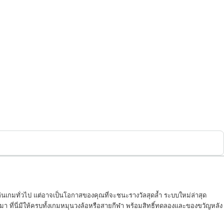
เล่นเกมทั่วไป แต่อาจเป็นโอกาสของคุณที่จะชนะรางวัลสุดล้ำ ระบบใหม่ล่าสุด
้ามา ที่นี่มีให้ครบทั้งเกมหมุนวงล้อหรือสายกีฬา พร้อมสิทธิ์ทดลองและของขวัญหลัง