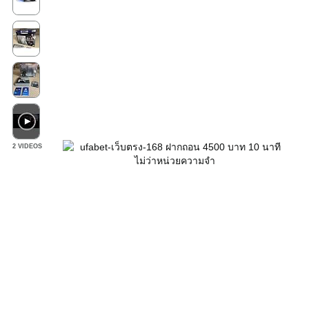
2 VIDEOS