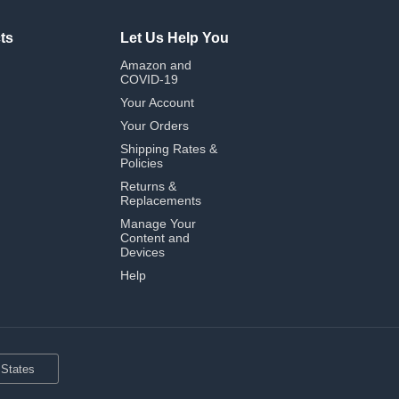
ts
Let Us Help You
Amazon and
COVID-19
Your Account
Your Orders
Shipping Rates &
Policies
Returns &
Replacements
Manage Your
Content and
Devices
Help
 States