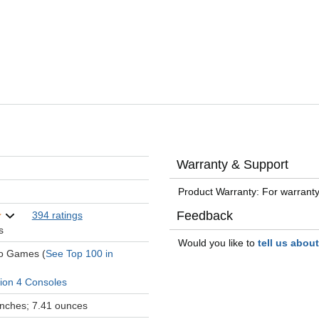
Warranty & Support
Product Warranty: For warranty
Feedback
394 ratings
s
Would you like to
tell us abou
eo Games (
See Top 100 in
tion 4 Consoles
 inches; 7.41 ounces