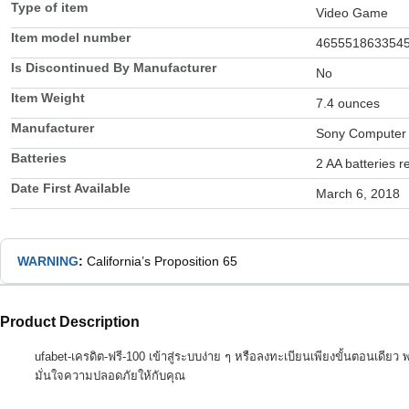
Type of item
Video Game
Item model number
465551863354
Is Discontinued By Manufacturer
No
Item Weight
7.4 ounces
Manufacturer
Sony Computer 
Batteries
2 AA batteries r
Date First Available
March 6, 2018
WARNING
:
California’s Proposition 65
Product Description
ufabet-เครดิต-ฟรี-100 เข้าสู่ระบบง่าย ๆ หรือลงทะเบียนเพียงขั้นตอนเดีย
มั่นใจความปลอดภัยให้กับคุณ