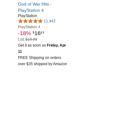
God of War Hits -
PlayStation 4
PlayStation
11,442
PlayStation 4
-18%
16
$
43
List:
$19.99
Get it as soon as
Friday, Apr
11
FREE Shipping on orders
over $35 shipped by Amazon