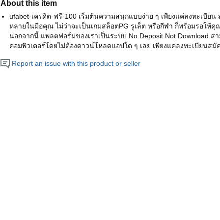
About this item
ufabet-เครดิต-ฟรี-100 เริ่มต้นความสนุกแบบง่าย ๆ เพียงแค่ลงทะเบีย
หลายในมือคุณ ไม่ว่าจะเป็นเกมสล็อตPG รูเล็ต หรือกีฬา ก็พร้อมรอให้คุ
นอกจากนี้ แพลตฟอร์มของเราเป็นระบบ No Deposit Not Download สามาร
คอมพิวเตอร์โดยไม่ต้องดาวน์โหลดแอปใด ๆ เลย เพียงแค่ลงทะเบียนสมัครส
Report an issue with this product or seller