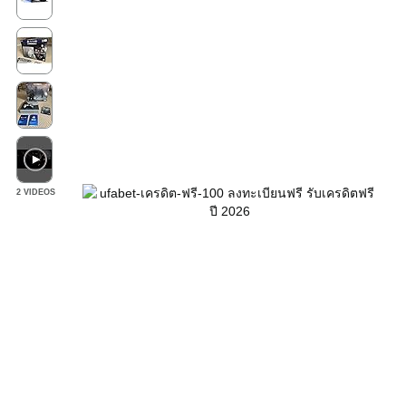
2 VIDEOS