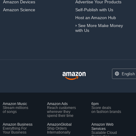
Amazon Devices
Advertise Your Products
Amazon Science
Self-Publish with Us
Host an Amazon Hub
›
See More Make Money
with Us
English
Amazon Music
Amazon Ads
6pm
Stream millions
Reach customers
Score deals
of songs
wherever they
on fashion brands
spend their time
Amazon Business
AmazonGlobal
Amazon Web
Everything For
Ship Orders
Services
Your Business
Internationally
Scalable Cloud