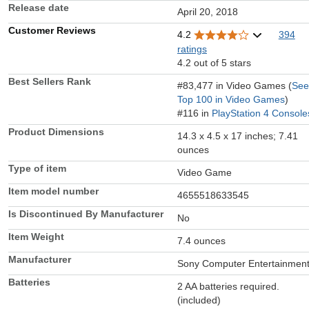
Release date
April 20, 2018
Customer Reviews
4.2
394
ratings
4.2 out of 5 stars
Best Sellers Rank
#83,477 in Video Games (
See
Top 100 in Video Games
)
#116 in
PlayStation 4 Console
Product Dimensions
14.3 x 4.5 x 17 inches; 7.41
ounces
Type of item
Video Game
Item model number
4655518633545
Is Discontinued By Manufacturer
No
Item Weight
7.4 ounces
Manufacturer
Sony Computer Entertainmen
Batteries
2 AA batteries required.
(included)