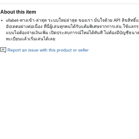
About this item
ufabet-ทางเข้า-ล่าสุด ระบบใหม่ล่าสุด ของเรา มั่นใจด้วย API ลิขสิทธิ์แ
อัปเดตอย่างต่อเนื่อง ที่นี่ผู้เล่นทุกคนได้รับแต้มพิเศษจากการเล่น ใช้แลกร
แบบไม่ต้องจ่ายเงินเพิ่ม เปิดประสบการณ์ใหม่ได้ทันที ไม่ต้องมีบัญชีธนา
ทะเบียนแล้วเริ่มเล่นได้เลย
Report an issue with this product or seller