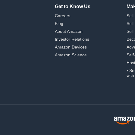
Get to Know Us
Mak
Careers
Sell
Blog
Sell
About Amazon
Sell
Investor Relations
Beco
Amazon Devices
Adve
Amazon Science
Self
Hos
›
Se
with