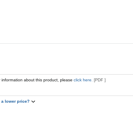
 information about this product, please
click here.
[PDF ]
t a lower price?