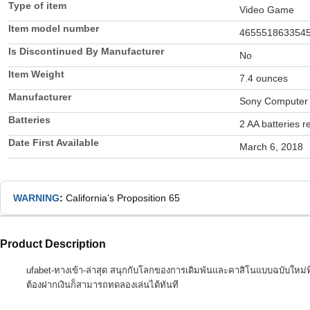
Type of item
Video Game
Item model number
465551863354
Is Discontinued By Manufacturer
No
Item Weight
7.4 ounces
Manufacturer
Sony Computer 
Batteries
2 AA batteries r
Date First Available
March 6, 2018
WARNING
:
California’s Proposition 65
Product Description
ufabet-ทางเข้า-ล่าสุด สนุกกับโลกของการเดิมพันและคาสิโนแบบฉบับใหม่ที่
ต้องฝากเงินก็สามารถทดลองเล่นได้ทันที