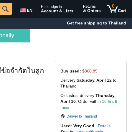
0
Returns
Hello, sign in
EN
& Orders
Cart
Account & Lists
Get free shipping to Thailand
ีข้อจำกัดในลูก
Buy used:
$860.85
Delivery
Saturday, April 12
to
Thailand
Or fastest delivery
Thursday,
April 10
. Order within
16 hrs 8
mins
Deliver to
Thailand
Used: Very Good
|
Details
Sold by
jerseys4thewin