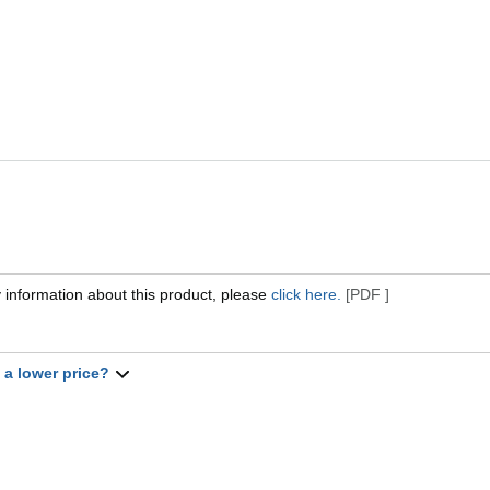
 information about this product, please
click here.
[PDF ]
t a lower price?