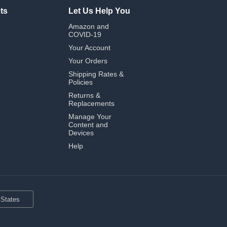
ts
Let Us Help You
Amazon and
COVID-19
Your Account
Your Orders
Shipping Rates &
Policies
Returns &
Replacements
Manage Your
Content and
Devices
Help
 States