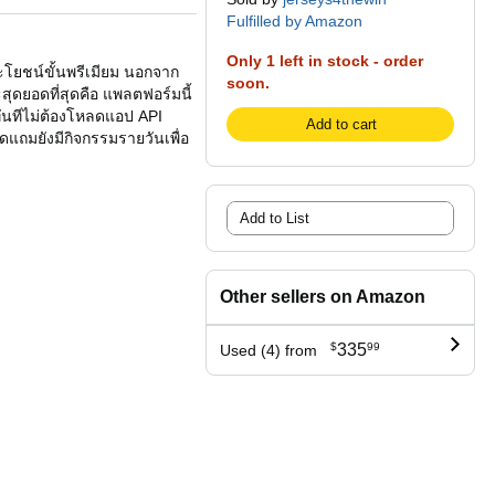
Fulfilled by Amazon
Only 1 left in stock - order
ะโยชน์ขั้นพรีเมียม นอกจาก
soon.
สุดยอดที่สุดคือ แพลตฟอร์มนี้
ทันทีไม่ต้องโหลดแอป API
Add to cart
ัดแถมยังมีกิจกรรมรายวันเพื่อ
Add to List
Other sellers on Amazon
$
335
99
Used (4) from