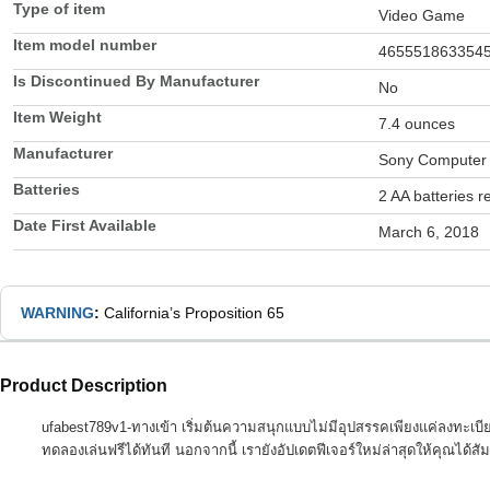
Type of item
Video Game
Item model number
465551863354
Is Discontinued By Manufacturer
No
Item Weight
7.4 ounces
Manufacturer
Sony Computer 
Batteries
2 AA batteries r
Date First Available
March 6, 2018
WARNING
:
California’s Proposition 65
Product Description
ufabest789v1-ทางเข้า เริ่มต้นความสนุกแบบไม่มีอุปสรรคเพียงแค่ลงทะเบีย
ทดลองเล่นฟรีได้ทันที นอกจากนี้ เรายังอัปเดตฟีเจอร์ใหม่ล่าสุดให้คุณได้สั