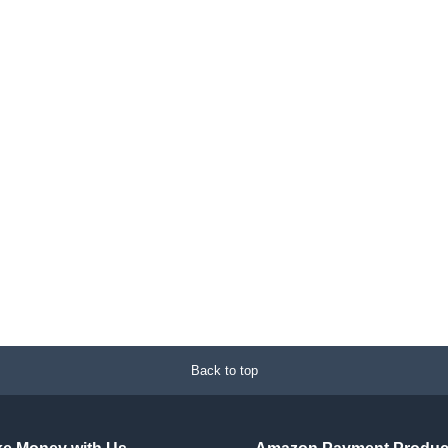
Back to top