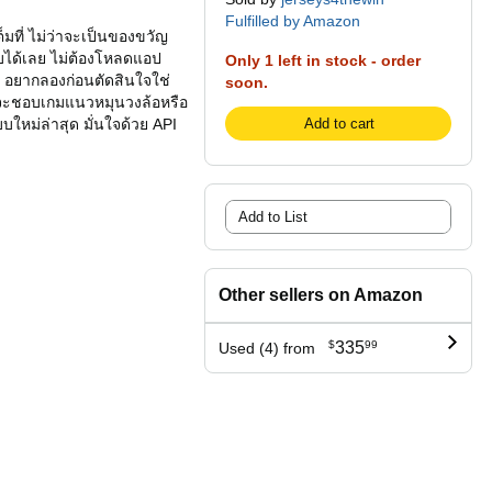
Fulfilled by Amazon
มที่ ไม่ว่าจะเป็นของขวัญ
อบได้เลย ไม่ต้องโหลดแอป
Only 1 left in stock - order
 อยากลองก่อนตัดสินใจใช่
soon.
คุณจะชอบเกมแนวหมุนวงล้อหรือ
ใหม่ล่าสุด มั่นใจด้วย API
Add to cart
Add to List
Other sellers on Amazon
$
335
99
Used (4) from