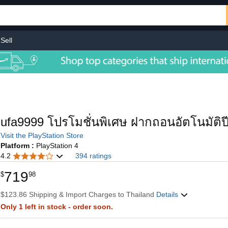
Sell
ufa9999 โปรโมชั่นพิเศษ ฝากถอนอัตโนมัติป
Visit the PlayStation Store
Platform :
PlayStation 4
4.2
394 ratings
719
$
98
$123.86 Shipping & Import Charges to Thailand
Details
Only 1 left in stock - order soon.