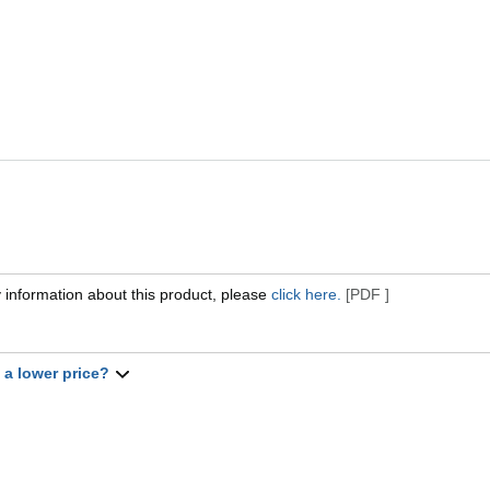
 information about this product, please
click here.
[PDF ]
t a lower price?