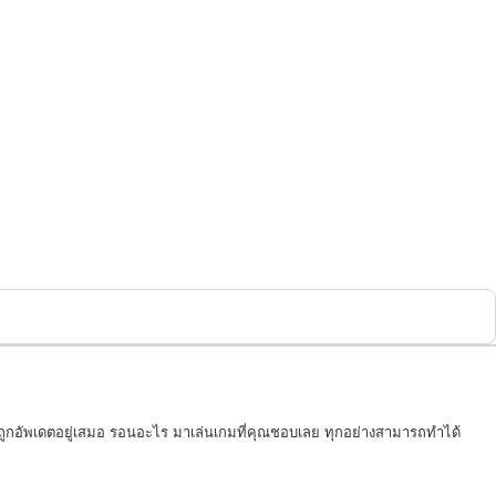
่ถูกอัพเดตอยู่เสมอ รอนอะไร มาเล่นเกมที่คุณชอบเลย ทุกอย่างสามารถทำได้