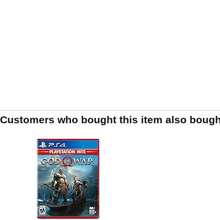
Customers who bought this item also bough