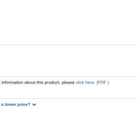
 information about this product, please
click here.
[PDF ]
t a lower price?