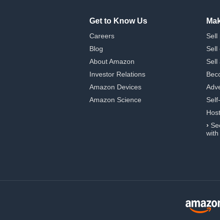
Get to Know Us
Mak
Careers
Sell
Blog
Sell
About Amazon
Sell
Investor Relations
Beco
Amazon Devices
Adve
Amazon Science
Self
Hos
›
Se
with