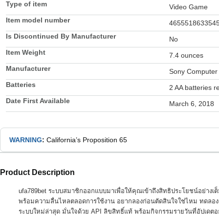
Type of item
Video Game
Item model number
465551863354
Is Discontinued By Manufacturer
No
Item Weight
7.4 ounces
Manufacturer
Sony Computer 
Batteries
2 AA batteries r
Date First Available
March 6, 2018
WARNING
:
California’s Proposition 65
Product Description
ufa789bet ระบบสมาชิกออกแบบมาเพื่อให้คุณเข้าถึงสิทธิประโยชน์อย่างเต็
พร้อมความลื่นไหลตลอดการใช้งาน อยากลองก่อนตัดสินใจใช่ไหม ทดลองเล่น
ระบบใหม่ล่าสุด มั่นใจด้วย API ลิขสิทธิ์แท้ พร้อมกิจกรรมรายวันที่อัปเดตอย