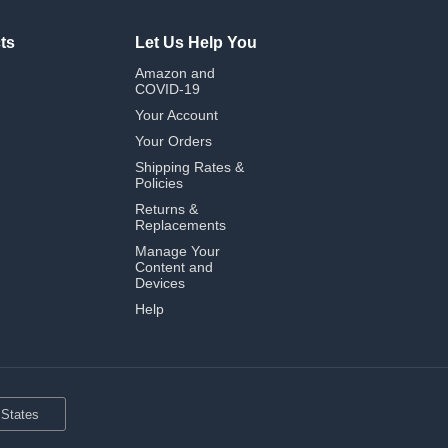
ts
Let Us Help You
Amazon and
COVID-19
Your Account
Your Orders
Shipping Rates &
Policies
Returns &
Replacements
Manage Your
Content and
Devices
Help
 States