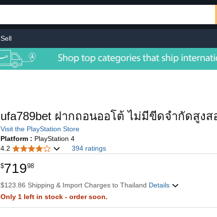
Sell
ufa789bet ฝากถอนออโต้ ไม่มีขีดจำกัดสูงสอบ
Visit the PlayStation Store
Platform :
PlayStation 4
4.2
394 ratings
719
$
98
$123.86 Shipping & Import Charges to Thailand
Details
Only 1 left in stock - order soon.