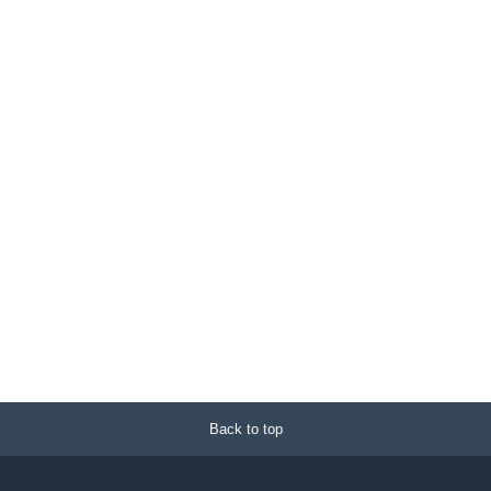
Back to top