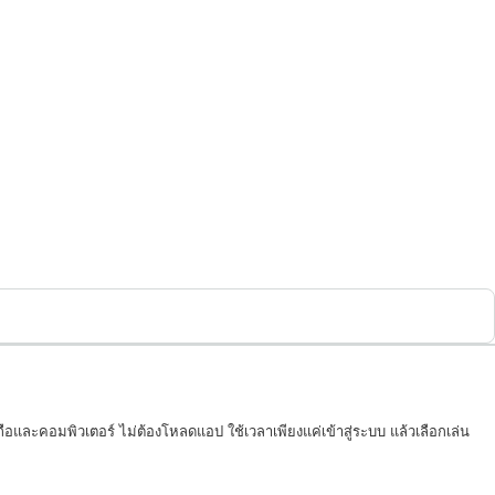
ถือและคอมพิวเตอร์ ไม่ต้องโหลดแอป ใช้เวลาเพียงแค่เข้าสู่ระบบ แล้วเลือกเล่น