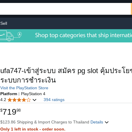
Sell
ufa747-เข้าสู่ระบบ สมัคร pg slot คุ้มประ
ระบบการชำระเงิน
Visit the PlayStation Store
Platform :
PlayStation 4
4.2
394 ratings
719
$
98
$123.86 Shipping & Import Charges to Thailand
Details
Only 1 left in stock - order soon.