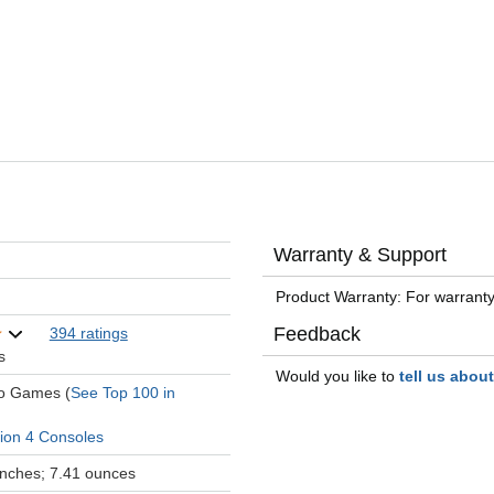
Warranty & Support
Product Warranty: For warranty
Feedback
394 ratings
s
Would you like to
tell us abou
eo Games (
See Top 100 in
tion 4 Consoles
 inches; 7.41 ounces