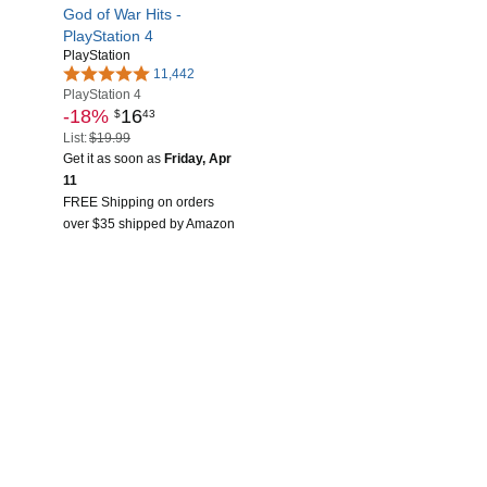
God of War Hits -
PlayStation 4
PlayStation
11,442
PlayStation 4
-18%
16
$
43
List:
$19.99
Get it as soon as
Friday, Apr
11
FREE Shipping on orders
over $35 shipped by Amazon