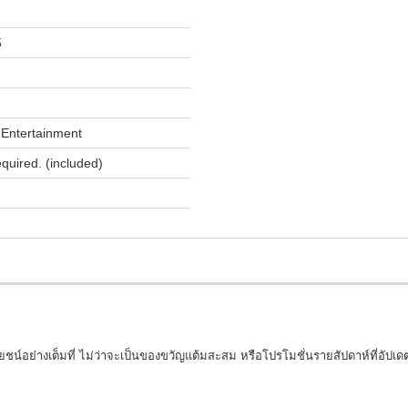
5
Entertainment
equired. (included)
์อย่างเต็มที่ ไม่ว่าจะเป็นของขวัญแต้มสะสม หรือโปรโมชั่นรายสัปดาห์ที่อัปเดตเส