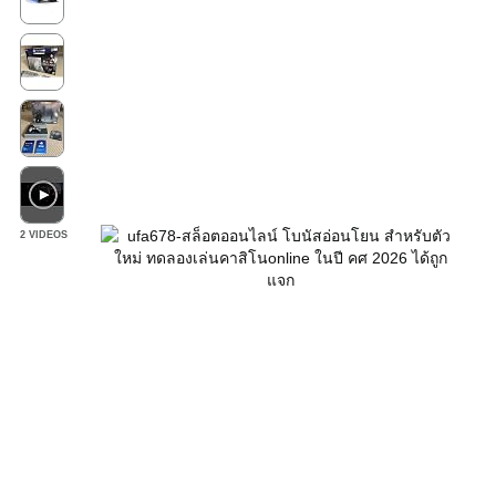
2 VIDEOS