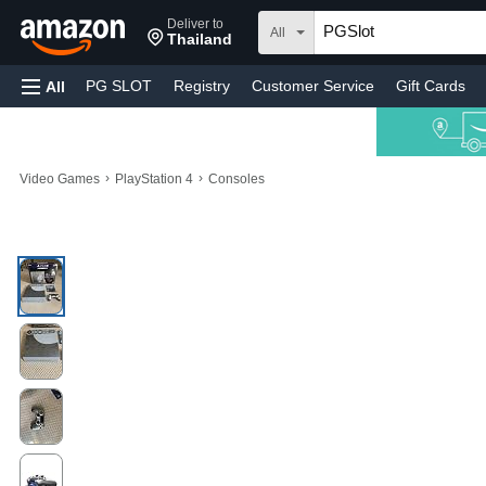
Deliver to
All
Thailand
PG SLOT
Registry
Customer Service
Gift Cards
All
›
›
Video Games
PlayStation 4
Consoles