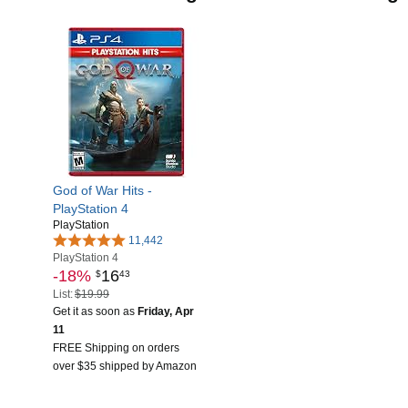
God of War Hits -
PlayStation 4
PlayStation
11,442
PlayStation 4
-18%
16
$
43
List:
$19.99
Get it as soon as
Friday, Apr
11
FREE Shipping on orders
over $35 shipped by Amazon