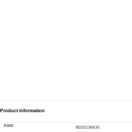
Product information
ASIN
B030236635