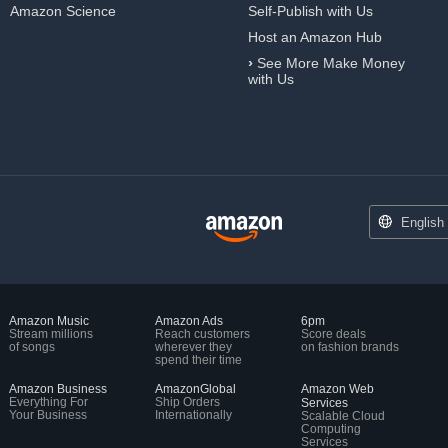
Amazon Science
Self-Publish with Us
Host an Amazon Hub
›
See More Make Money
with Us
English
Amazon Music
Amazon Ads
6pm
Stream millions
Reach customers
Score deals
of songs
wherever they
on fashion brands
spend their time
Amazon Business
AmazonGlobal
Amazon Web
Everything For
Ship Orders
Services
Your Business
Internationally
Scalable Cloud
Computing
Services