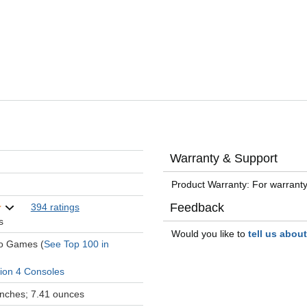
Warranty & Support
Product Warranty: For warranty
Feedback
394 ratings
s
Would you like to
tell us abou
eo Games (
See Top 100 in
tion 4 Consoles
 inches; 7.41 ounces