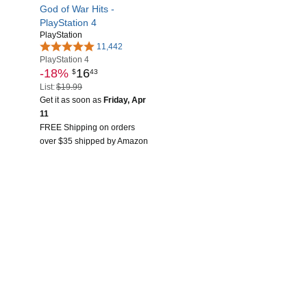
God of War Hits -
PlayStation 4
PlayStation
11,442
PlayStation 4
-18%
16
$
43
List:
$19.99
Get it as soon as
Friday, Apr
11
FREE Shipping on orders
over $35 shipped by Amazon