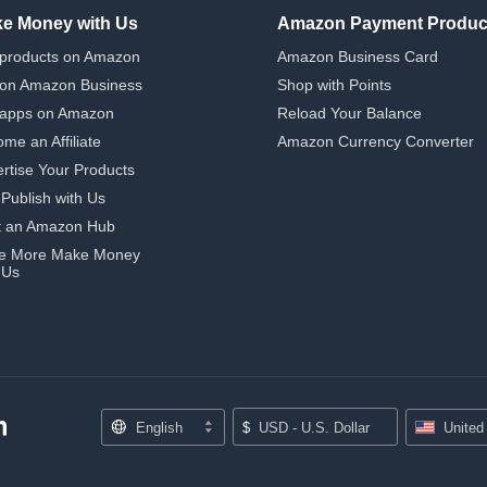
e Money with Us
Amazon Payment Produc
 products on Amazon
Amazon Business Card
 on Amazon Business
Shop with Points
 apps on Amazon
Reload Your Balance
me an Affiliate
Amazon Currency Converter
rtise Your Products
-Publish with Us
t an Amazon Hub
e More Make Money
 Us
English
$
USD - U.S. Dollar
United