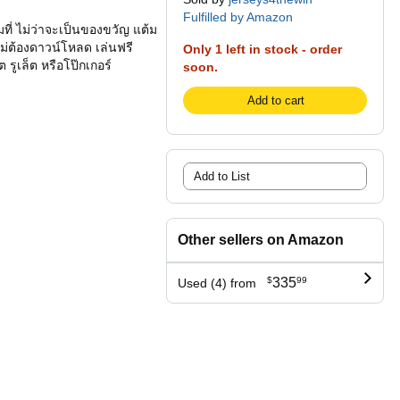
Fulfilled by Amazon
ี่ ไม่ว่าจะเป็นของขวัญ แต้ม
ไม่ต้องดาวน์โหลด เล่นฟรี
Only 1 left in stock - order
รูเล็ต หรือโป๊กเกอร์
soon.
Add to cart
Add to List
Other sellers on Amazon
$
335
99
Used (4) from