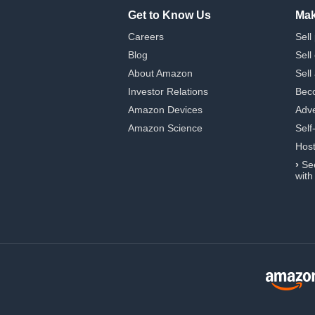
Get to Know Us
Mak
Careers
Sell
Blog
Sell
About Amazon
Sell
Investor Relations
Beco
Amazon Devices
Adve
Amazon Science
Self
Hos
›
Se
with