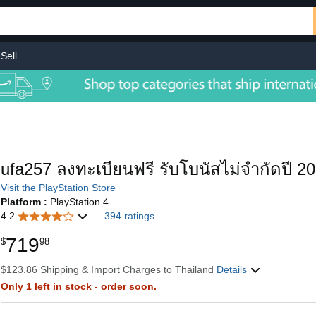
Sell
ufa257 ลงทะเบียนฟรี รับโบนัสไม่จำกัดปี 202
Visit the PlayStation Store
Platform :
PlayStation 4
4.2
394 ratings
719
$
98
$123.86 Shipping & Import Charges to Thailand
Details
Only 1 left in stock - order soon.