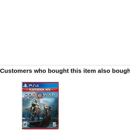
Customers who bought this item also bough